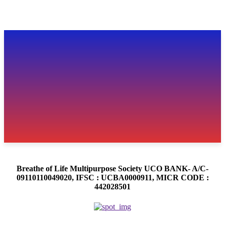
Breathe of Life Multipurpose Society UCO BANK- A/C-
09110110049020, IFSC : UCBA0000911, MICR CODE :
442028501