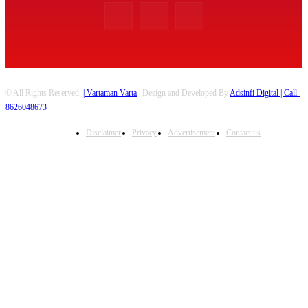
© All Rights Reserved.
| Vartaman Varta
| Design and Developed By
Adsinfi Digital
| Call-
8626048673
Disclaimer
Privacy
Advertisement
Contact us