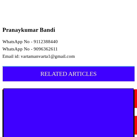
Pranaykumar Bandi
WhatsApp No - 9112388440
WhatsApp No - 9096362611
Email id: vartamanvarta1@gmail.com
RELATED ARTICLES
देश
जालंधर-मकसूदन बाईपास पर भीषण सड़क हादसा, कार सवार तीन लोगों की मौत
August 8, 2026
उत्तरप्रदेश
मैनपुरी में अवैध आटा फैक्ट्री पर छापा, 2,150 किलो टैल्कम पाउडर बरामद
August 8, 2026