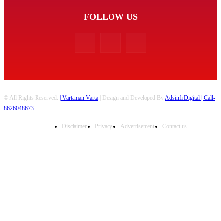
FOLLOW US
© All Rights Reserved.
| Vartaman Varta
| Design and Developed By
Adsinfi Digital
| Call-
8626048673
Disclaimer
Privacy
Advertisement
Contact us