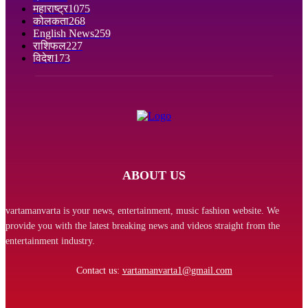
महाराष्ट्र
1075
कोलकता
268
English News
259
राशिफल
227
विदेश
173
ABOUT US
vartamanvarta is your news, entertainment, music fashion website. We
provide you with the latest breaking news and videos straight from the
entertainment industry.
Contact us:
vartamanvarta1@gmail.com