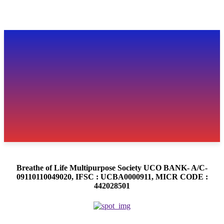
Breathe of Life Multipurpose Society UCO BANK- A/C-
09110110049020, IFSC : UCBA0000911, MICR CODE :
442028501