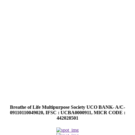
Breathe of Life Multipurpose Society UCO BANK- A/C-
09110110049020, IFSC : UCBA0000911, MICR CODE :
442028501