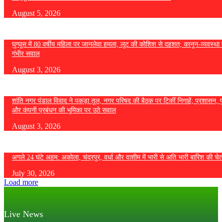
August 5, 2026
घुग्घूस में 80 वर्षीय महिला पर जानलेवा हमला, लूट की कोशिश से दहशत; कानून-व्यवस्था 
गंभीर सवाल
August 3, 2026
शांति नगर पंडाल विवाद ने पकड़ा तूल, नगर परिषद की बैठक पर टिकीं निगाहें; प्रशासन, 
और कंपनी प्रबंधन की भूमिका पर उठे सवाल
August 3, 2026
अगले 24 घंटे अहम: अकोला, चंद्रपुर, वर्धा और वाशीम में भारी से अति भारी बारिश की चे
July 30, 2026
Load more
Live News