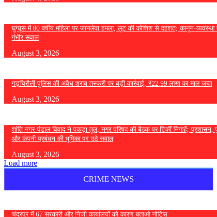
घुग्घूस में 80 वर्षीय महिला पर जानलेवा हमला, लूट की कोशिश से दहशत; कानून-व्यवस्था 
गंभीर सवाल
August 3, 2026
गड़चिरौली पुलिस की अवैध शराब तस्करी पर बड़ी कार्रवाई, ₹22.99 लाख का माल जब्त
August 3, 2026
शांति नगर पंडाल विवाद ने पकड़ा तूल, नगर परिषद की बैठक पर टिकीं निगाहें; प्रशासन, 
और कंपनी प्रबंधन की भूमिका पर उठे सवाल
August 3, 2026
Load more
CRIME NEWS
चंद्रपुर में 67 सरकारी और निजी कार्यालयों को कारण बताओ नोटिस