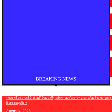
August 4, 2026
देश
फुकेट से दिल्ली आ रही एयर इंडिया की फ्लाइट में तेज टर्बुलेंस, कई यात्री घायल
August 4, 2026
तमिनाडु
चेन्नई में TVK कार्यकर्ताओं का प्रदर्शन, कई हिरासत में
August 4, 2026
विदेश
वॉशिंगटन के स्पोकेन में भीषण आग लगाने के संदेह में एक व्यक्ति गिरफ्तार, आगजनी का
मामला दर्ज
August 4, 2026
BREAKING NEWS
“सत्ता गई तो राजनीति में नहीं टिक पाएंगे, कांग्रेस कार्यालय पर हमला लोकतंत्र पर हमल
विजय वडेट्टीवार
August 4, 2026