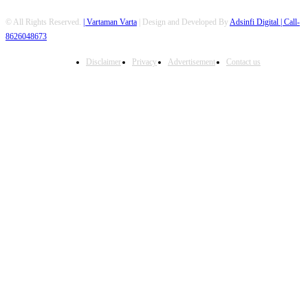
© All Rights Reserved.
| Vartaman Varta
| Design and Developed By
Adsinfi Digital
| Call-
8626048673
Disclaimer
Privacy
Advertisement
Contact us