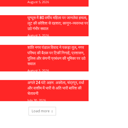
August 5, 2026
घुग्घूस में 80 वर्षीय महिला पर जानलेवा हमला,
लूट की कोशिश से दहशत; कानून-व्यवस्था पर
उठे गंभीर सवाल
August 3, 2026
शांति नगर पंडाल विवाद ने पकड़ा तूल, नगर
परिषद की बैठक पर टिकीं निगाहें; प्रशासन,
पुलिस और कंपनी प्रबंधन की भूमिका पर उठे
सवाल
August 3, 2026
अगले 24 घंटे अहम: अकोला, चंद्रपुर, वर्धा
और वाशीम में भारी से अति भारी बारिश की
चेतावनी
July 30, 2026
Load more