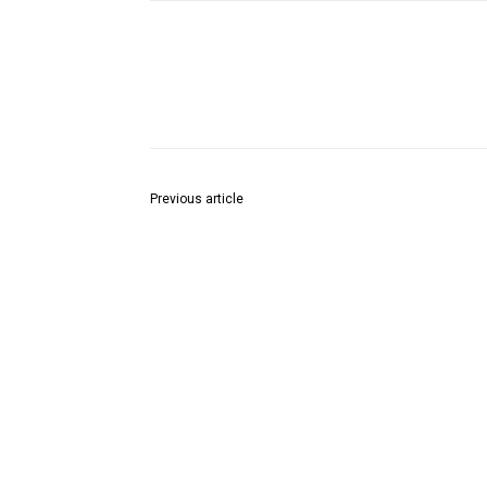
Share
Previous article
प्रसिद्ध वैदिक विद्वान गणेश्वर शास्त्री द्रविड़ को राष्ट्रपति द्
मुर्मू ने पद्म श्री से सम्मानित किया