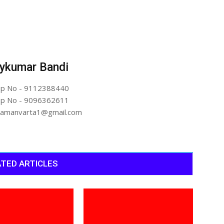
ykumar Bandi
p No - 9112388440
p No - 9096362611
artamanvarta1@gmail.com
TED ARTICLES