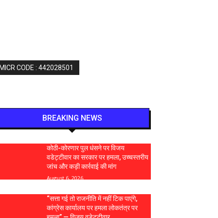
 MICR CODE : 442028501
BREAKING NEWS
कोठी-कोरणार पुल धंसने पर विजय
वडेट्टीवार का सरकार पर हमला, उच्चस्तरीय
जांच और कड़ी कार्रवाई की मांग
August 6, 2026
“सत्ता गई तो राजनीति में नहीं टिक पाएंगे,
कांग्रेस कार्यालय पर हमला लोकतंत्र पर
हमला” — विजय वडेट्टीवार