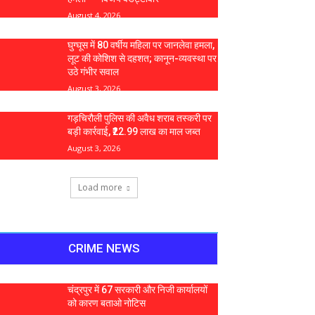
August 4, 2026
घुग्घूस में 80 वर्षीय महिला पर जानलेवा हमला,
लूट की कोशिश से दहशत; कानून-व्यवस्था पर
उठे गंभीर सवाल
August 3, 2026
गड़चिरौली पुलिस की अवैध शराब तस्करी पर
बड़ी कार्रवाई, ₹22.99 लाख का माल जब्त
August 3, 2026
Load more
CRIME NEWS
चंद्रपुर में 67 सरकारी और निजी कार्यालयों
को कारण बताओ नोटिस