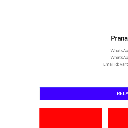
Prana
WhatsAp
WhatsAp
Email id: v
RELA