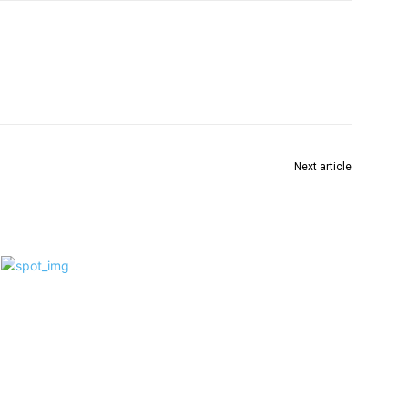
Next article
रौपदी
खरगे ने पीएम मोदी को लिखा पत्र, पहलगाम आतंकी हमले पर
संसद का विशेष सत्र बुलाने की मांग