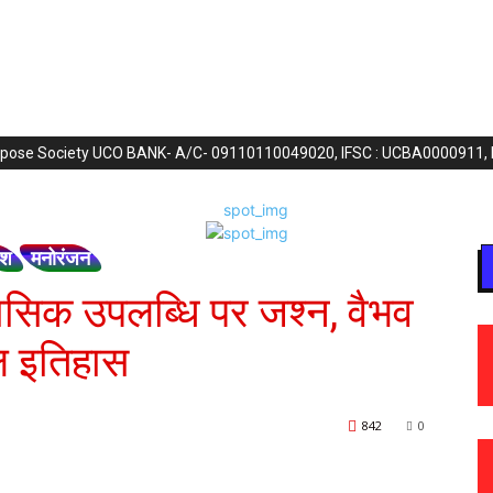
purpose Society UCO BANK- A/C- 09110110049020, IFSC : UCBA0000911,
ेश
मनोरंजन
हासिक उपलब्धि पर जश्न, वैभव
एल इतिहास
842
0