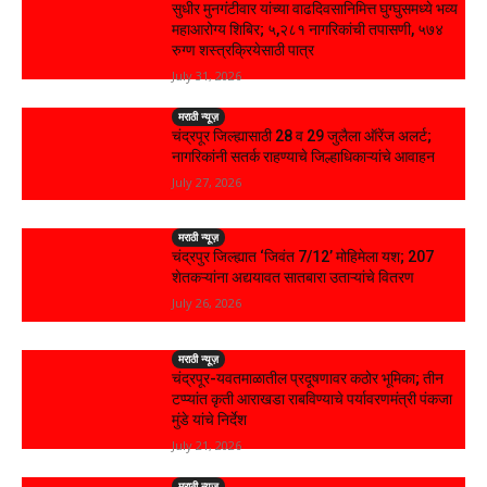
सुधीर मुनगंटीवार यांच्या वाढदिवसानिमित्त घुग्घुसमध्ये भव्य
महाआरोग्य शिबिर; ५,२८१ नागरिकांची तपासणी, ५७४
रुग्ण शस्त्रक्रियेसाठी पात्र
July 31, 2026
मराठी न्यूज़
चंद्रपूर जिल्ह्यासाठी 28 व 29 जुलैला ऑरेंज अलर्ट;
नागरिकांनी सतर्क राहण्याचे जिल्हाधिकाऱ्यांचे आवाहन
July 27, 2026
मराठी न्यूज़
चंद्रपुर जिल्ह्यात ‘जिवंत 7/12’ मोहिमेला यश; 207
शेतकऱ्यांना अद्ययावत सातबारा उताऱ्यांचे वितरण
July 26, 2026
मराठी न्यूज़
चंद्रपूर-यवतमाळातील प्रदूषणावर कठोर भूमिका; तीन
टप्प्यांत कृती आराखडा राबविण्याचे पर्यावरणमंत्री पंकजा
मुंडे यांचे निर्देश
July 21, 2026
मराठी न्यूज़