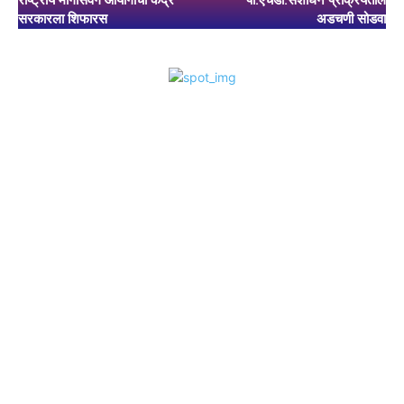
सरकारला शिफारस
अडचणी सोडवा