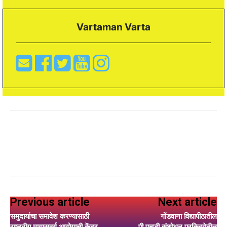
Vartaman Varta
Previous article
Next article
समुदायांचा समावेश करण्यासाठी
गोंडवाना विद्यापीठातील
राष्ट्रीय मागासवर्ग आयोगाची केंद्र
पी.एचडी.संशोधन प्रक्रियेतील