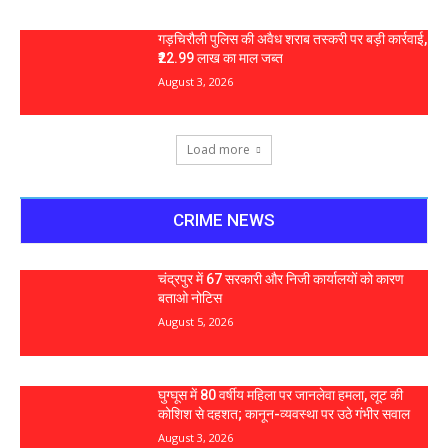
गड़चिरौली पुलिस की अवैध शराब तस्करी पर बड़ी कार्रवाई,
₹22.99 लाख का माल जब्त
August 3, 2026
Load more
CRIME NEWS
चंद्रपुर में 67 सरकारी और निजी कार्यालयों को कारण
बताओ नोटिस
August 5, 2026
घुग्घूस में 80 वर्षीय महिला पर जानलेवा हमला, लूट की
कोशिश से दहशत; कानून-व्यवस्था पर उठे गंभीर सवाल
August 3, 2026