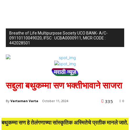
Breathe of Life Multipurpose Society UCO BANK- A/C-
09110110049020, IFSC : UCBA0000911, MICR CODE :
442028501
मराठी न्यूज़
सद्दुला बथुकम्मा सण भक्तीभावाने साजरा
335
By
Vartaman Varta
October 11, 2024
0
बथुकम्मा सण हे तेलंगणाच्या सांस्कृतिक अस्मितेचे प्रतीक मानले जाते.