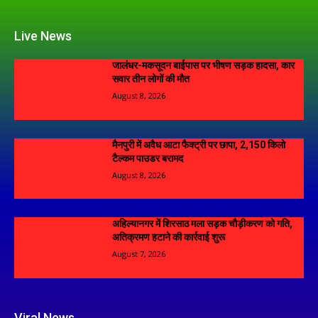
Live News
जालंधर-मकसूदन बाईपास पर भीषण सड़क हादसा, कार
सवार तीन लोगों की मौत
August 8, 2026
मैनपुरी में अवैध आटा फैक्ट्री पर छापा, 2,150 किलो
टैल्कम पाउडर बरामद
August 8, 2026
अहिल्यानगर में शिरसाठ मला सड़क चौड़ीकरण को गति,
अतिक्रमण हटाने की कार्रवाई शुरू
August 7, 2026
Viral News