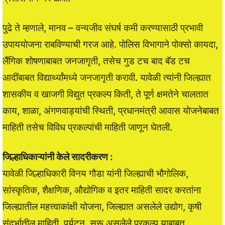
पुढे ते म्हणाले, मानव – वन्यजीव संघर्ष कमी करण्यासाठी प्रभावी
उपाययोजना राबविण्याची गरज आहे. पोलिस विभागाने पोक्सो कायदा,
लैंगिक शोषणाबाबत जनजागृती, तसेच गुड टच बाद बॅड टच
आदींबाबत विद्यार्थ्यांमध्ये जनजागृती करावी. यावेळी त्यांनी जिल्ह्यात
शासकीय व खाजगी विद्युत प्रकल्प किती, ते पूर्ण क्षमतेने चालतात
काय, शाळा, अंगणवाड्यांची स्थिती, प्रधानमंत्री आवास योजनेबाबत
माहिती तसेच विविध प्रकल्पांची माहिती जाणून घेतली.
जिल्हाधिकाऱ्यांनी केले सादरीकरण :
यावेळी जिल्हाधिकारी विनय गौडा यांनी जिल्ह्याची भौगोलिक,
सांस्कृतिक, शैक्षणिक, औद्योगिक व इतर माहिती सादर करतांना
जिल्ह्यातील महत्त्वाकांक्षी योजना, जिल्ह्यात असलेले उद्योग, कृषी
संदर्भातील माहिती, पर्यटन, सुरू असलेले प्रकल्प याबाबत