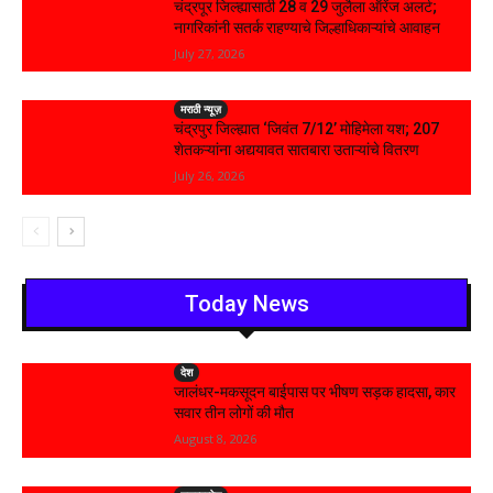
चंद्रपूर जिल्ह्यासाठी 28 व 29 जुलैला ऑरेंज अलर्ट;
नागरिकांनी सतर्क राहण्याचे जिल्हाधिकाऱ्यांचे आवाहन
July 27, 2026
मराठी न्यूज़
चंद्रपुर जिल्ह्यात ‘जिवंत 7/12’ मोहिमेला यश; 207
शेतकऱ्यांना अद्ययावत सातबारा उताऱ्यांचे वितरण
July 26, 2026
Today News
देश
जालंधर-मकसूदन बाईपास पर भीषण सड़क हादसा, कार
सवार तीन लोगों की मौत
August 8, 2026