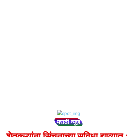
मराठी न्यूज़
शेतकऱ्यांना सिंचनाच्या सुविधा द्याव्यात :