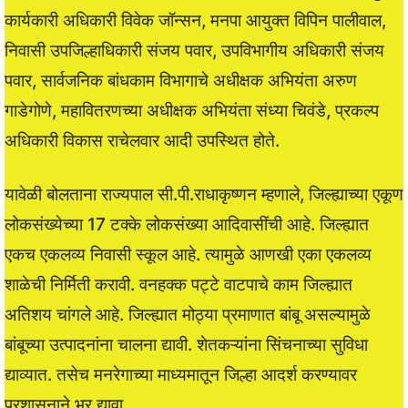
कार्यकारी अधिकारी विवेक जॉन्सन, मनपा आयुक्त विपिन पालीवाल,
निवासी उपजिल्हाधिकारी संजय पवार, उपविभागीय अधिकारी संजय
पवार, सार्वजनिक बांधकाम विभागाचे अधीक्षक अभियंता अरुण
गाडेगोणे, महावितरणच्या अधीक्षक अभियंता संध्या चिवंडे, प्रकल्प
अधिकारी विकास राचेलवार आदी उपस्थित होते.
यावेळी बोलताना राज्यपाल सी.पी.राधाकृष्णन म्हणाले, जिल्ह्याच्या एकूण
लोकसंख्येच्या 17 टक्के लोकसंख्या आदिवासींची आहे. जिल्ह्यात
एकच एकलव्य निवासी स्कूल आहे. त्यामुळे आणखी एका एकलव्य
शाळेची निर्मिती करावी. वनहक्क पट्टे वाटपाचे काम जिल्ह्यात
अतिशय चांगले आहे. जिल्ह्यात मोठ्या प्रमाणात बांबू असल्यामुळे
बांबूच्या उत्पादनांना चालना द्यावी. शेतकऱ्यांना सिंचनाच्या सुविधा
द्याव्यात. तसेच मनरेगाच्या माध्यमातून जिल्हा आदर्श करण्यावर
प्रशासनाने भर द्यावा.