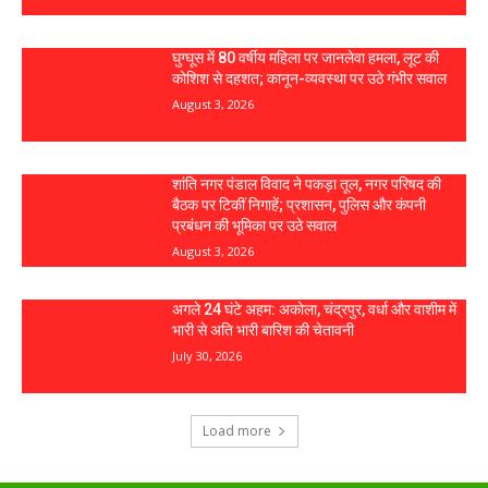
घुग्घूस में 80 वर्षीय महिला पर जानलेवा हमला, लूट की
कोशिश से दहशत; कानून-व्यवस्था पर उठे गंभीर सवाल
August 3, 2026
शांति नगर पंडाल विवाद ने पकड़ा तूल, नगर परिषद की
बैठक पर टिकीं निगाहें; प्रशासन, पुलिस और कंपनी
प्रबंधन की भूमिका पर उठे सवाल
August 3, 2026
अगले 24 घंटे अहम: अकोला, चंद्रपुर, वर्धा और वाशीम में
भारी से अति भारी बारिश की चेतावनी
July 30, 2026
Load more