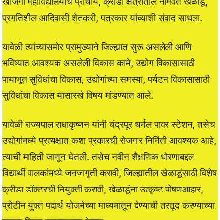
खाजगी महाविद्यालयाचे प्राचार्य, क्रीडा क्षेत्रातील नामवंत खेळाडू,
प्रगतिशील आदिवासी शेतकरी, पत्रकार यांच्याशी संवाद साधला.
यावेळी त्यांच्यासमोर प्रामुख्याने जिल्ह्यात सुरू असलेली आणि
भविष्यात आवश्यक असलेली विकास कामे, उद्योग विकासासाठी
पायाभूत सुविधांचा विकास, उद्योगांच्या समस्या, पर्यटन विकासासाठी
सुविधांचा विकास यासारखे विषय मांडण्यात आले.
यावेळी राज्यपाल राधाकृष्णन यांनी चंद्रपूर थर्मल पावर स्टेशन, तसेच
उद्योगांमध्ये प्रत्यक्षात कशा प्रकारची रोजगार निर्मिती आवश्यक आहे,
त्याची माहिती जाणून घेतली. तसेच नवीन शैक्षणिक धोरणाबद्दल
विद्यार्थी पालकांमध्ये जनजागृती करावी, जिल्ह्यातील खेळाडूंसाठी विशेष
क्रीडा डॉक्टरची नियुक्ती करावी, खेळाडूंना उत्कृष्ट पोषणआहार,
प्रोटीन युक्त पदार्थ योजनेच्या माध्यमातून देण्याची तरतूद करण्याच्या