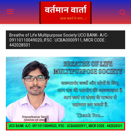
Breathe of Life Multipurpose Society UCO BANK- A/C-
09110110049020, IFSC : UCBA0000911, MICR CODE :
442028501