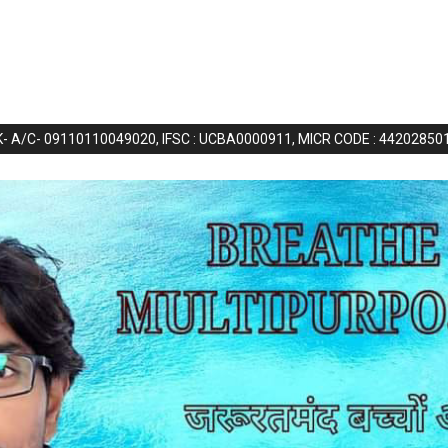
NK- A/C- 09110110049020, IFSC : UCBA0000911, MICR CODE : 44202850