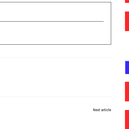
Next article
कंपनीने दोन दिवसांत निर्णय द्यावा अन्यथा तीव्र आंदोलन छेडण्यात
येईल : यास्मिन सैय्यद