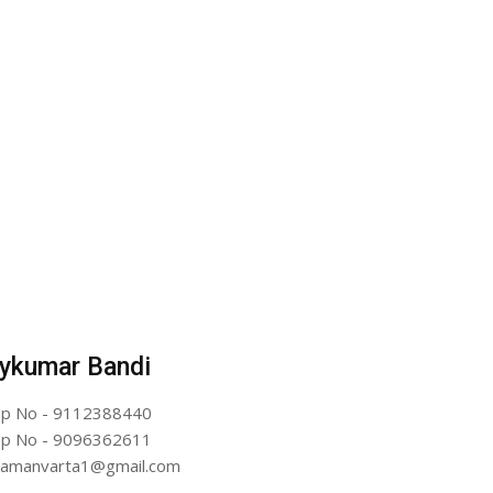
ykumar Bandi
p No - 9112388440
p No - 9096362611
artamanvarta1@gmail.com