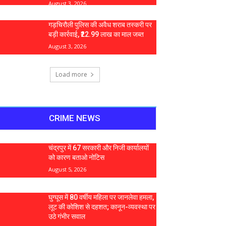
August 3, 2026
गड़चिरौली पुलिस की अवैध शराब तस्करी पर
बड़ी कार्रवाई, ₹22.99 लाख का माल जब्त
August 3, 2026
Load more
CRIME NEWS
चंद्रपुर में 67 सरकारी और निजी कार्यालयों
को कारण बताओ नोटिस
August 5, 2026
घुग्घूस में 80 वर्षीय महिला पर जानलेवा हमला,
लूट की कोशिश से दहशत; कानून-व्यवस्था पर
उठे गंभीर सवाल