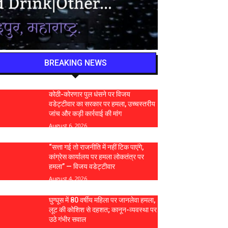
BREAKING NEWS
कोठी-कोरणार पुल धंसने पर विजय
वडेट्टीवार का सरकार पर हमला, उच्चस्तरीय
जांच और कड़ी कार्रवाई की मांग
August 6, 2026
“सत्ता गई तो राजनीति में नहीं टिक पाएंगे,
कांग्रेस कार्यालय पर हमला लोकतंत्र पर
हमला” — विजय वडेट्टीवार
August 4, 2026
घुग्घूस में 80 वर्षीय महिला पर जानलेवा हमला,
लूट की कोशिश से दहशत; कानून-व्यवस्था पर
उठे गंभीर सवाल