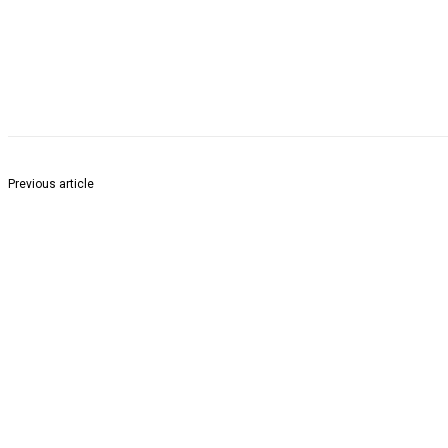
Share
Previous article
शिक्षक दिनी आदर्श शिक्षक,गुणवंत विद्यार्थ्यांचा सत्कार