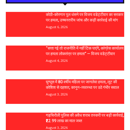
कोठी-कोरणार पुल धंसने पर विजय वडेट्टीवार का सरकार
पर हमला, उच्चस्तरीय जांच और कड़ी कार्रवाई की मांग
August 6, 2026
“सत्ता गई तो राजनीति में नहीं टिक पाएंगे, कांग्रेस कार्यालय
पर हमला लोकतंत्र पर हमला” — विजय वडेट्टीवार
August 4, 2026
घुग्घूस में 80 वर्षीय महिला पर जानलेवा हमला, लूट की
कोशिश से दहशत; कानून-व्यवस्था पर उठे गंभीर सवाल
August 3, 2026
गड़चिरौली पुलिस की अवैध शराब तस्करी पर बड़ी कार्रवाई,
₹22.99 लाख का माल जब्त
August 3, 2026