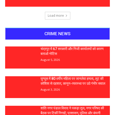
Load more
CRIME NEWS
चंद्रपुर में 67 सरकारी और निजी कार्यालयों को कारण
बताओ नोटिस
August 5, 2026
घुग्घूस में 80 वर्षीय महिला पर जानलेवा हमला, लूट की
कोशिश से दहशत; कानून-व्यवस्था पर उठे गंभीर सवाल
August 3, 2026
शांति नगर पंडाल विवाद ने पकड़ा तूल, नगर परिषद की
बैठक पर टिकीं निगाहें; प्रशासन, पुलिस और कंपनी