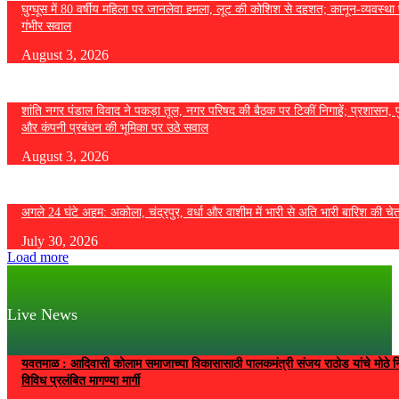
घुग्घूस में 80 वर्षीय महिला पर जानलेवा हमला, लूट की कोशिश से दहशत; कानून-व्यवस्था 
गंभीर सवाल
August 3, 2026
शांति नगर पंडाल विवाद ने पकड़ा तूल, नगर परिषद की बैठक पर टिकीं निगाहें; प्रशासन, 
और कंपनी प्रबंधन की भूमिका पर उठे सवाल
August 3, 2026
अगले 24 घंटे अहम: अकोला, चंद्रपुर, वर्धा और वाशीम में भारी से अति भारी बारिश की चे
July 30, 2026
Load more
Live News
यवतमाळ : आदिवासी कोलाम समाजाच्या विकासासाठी पालकमंत्री संजय राठोड यांचे मोठे नि
विविध प्रलंबित मागण्या मार्गी