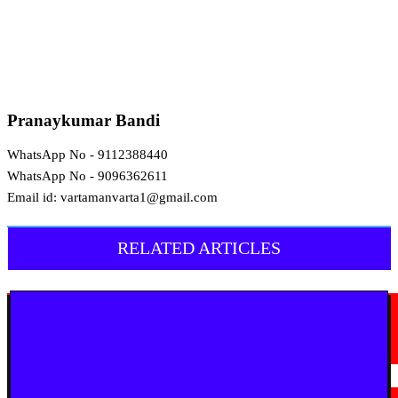
Pranaykumar Bandi
WhatsApp No - 9112388440
WhatsApp No - 9096362611
Email id: vartamanvarta1@gmail.com
RELATED ARTICLES
मराठी न्यूज़
यवतमाळ : आदिवासी कोलाम समाजाच्या विकासासाठी पालकमंत्री संजय राठोड यांचे मोठे
निर्णय; विविध प्रलंबित मागण्या मार्गी
August 6, 2026
मराठी न्यूज़