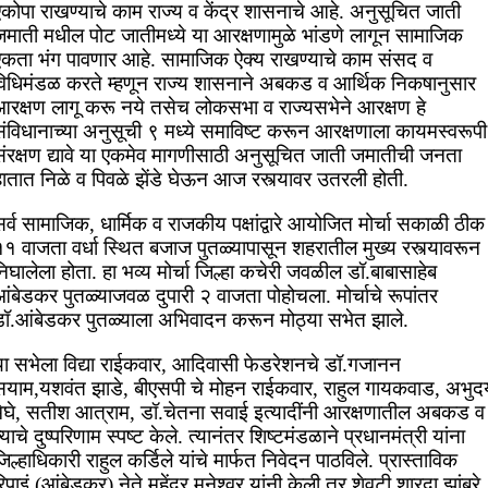
एकोपा राखण्याचे काम राज्य व केंद्र शासनाचे आहे. अनुसूचित जाती
जमाती मधील पोट जातीमध्ये या आरक्षणामुळे भांडणे लागून सामाजिक
एकता भंग पावणार आहे. सामाजिक ऐक्य राखण्याचे काम संसद व
विधिमंडळ करते म्हणून राज्य शासनाने अबकड व आर्थिक निकषानुसार
आरक्षण लागू करू नये तसेच लोकसभा व राज्यसभेने आरक्षण हे
संविधानाच्या अनुसूची ९ मध्ये समाविष्ट करून आरक्षणाला कायमस्वरूपी
संरक्षण द्यावे या एकमेव मागणीसाठी अनुसूचित जाती जमातीची जनता
हातात निळे व पिवळे झेंडे घेऊन आज रस्त्यावर उतरली होती.
र्व सामाजिक, धार्मिक व राजकीय पक्षांद्वारे आयोजित मोर्चा सकाळी ठीक
१ वाजता वर्धा स्थित बजाज पुतळ्यापासून शहरातील मुख्य रस्त्यावरून
िघालेला होता. हा भव्य मोर्चा जिल्हा कचेरी जवळील डॉ.बाबासाहेब
ंबेडकर पुतळ्याजवळ दुपारी २ वाजता पोहोचला. मोर्चाचे रूपांतर
डॉ.आंबेडकर पुतळ्याला अभिवादन करून मोठ्या सभेत झाले.
या सभेला विद्या राईकवार, आदिवासी फेडरेशनचे डॉ.गजानन
सयाम,यशवंत झाडे, बीएसपी चे मोहन राईकवार, राहुल गायकवाड, अभुद
मेघे, सतीश आत्राम, डॉ.चेतना सवाई इत्यादींनी आरक्षणातील अबकड व
्याचे दुष्परिणाम स्पष्ट केले. त्यानंतर शिष्टमंडळाने प्रधानमंत्री यांना
िल्हाधिकारी राहुल कर्डिले यांचे मार्फत निवेदन पाठविले. प्रास्ताविक
िपाइं (आंबेडकर) नेते महेंद्र मुनेश्वर यांनी केली तर शेवटी शारदा झांबरे