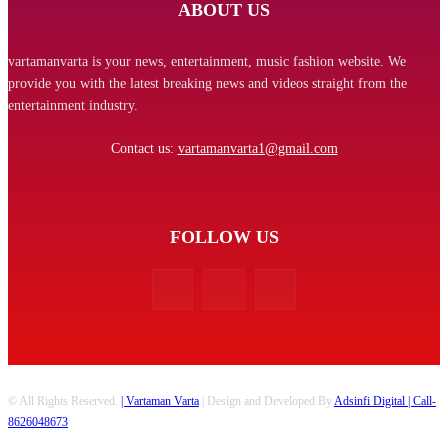
ABOUT US
vartamanvarta is your news, entertainment, music fashion website. We
provide you with the latest breaking news and videos straight from the
entertainment industry.
Contact us:
vartamanvarta1@gmail.com
FOLLOW US
© All Rights Reserved.
| Vartaman Varta
| Design and Developed By
Adsinfi Digital
| Call-
8626048673