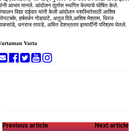
ांनी आभार मानले. आंदोलन तूर्तास स्थगित केल्याचे घोषित केले.
संचालन विद्या राईवार यांनी केली आंदोलन यशस्वितेसाठी आशिष
ोनटक्के, हर्षवर्धन गोडघाटे, अतुल दिवे,आशिष मेश्राम, धिरज
ाकसांडे, धनराज तायडे, अमित देशभ्रतार इत्यादींनी परिश्रम घेतले.
Vartaman Varta
Previous article
Next article