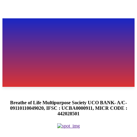
Breathe of Life Multipurpose Society UCO BANK- A/C-
09110110049020, IFSC : UCBA0000911, MICR CODE :
442028501