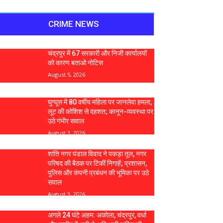
CRIME NEWS
चंद्रपुर में 67 सरकारी और निजी कार्यालयों
को कारण बताओ नोटिस
August 5, 2026
घुग्घूस में 80 वर्षीय महिला पर जानलेवा हमला,
लूट की कोशिश से दहशत; कानून-व्यवस्था पर
उठे गंभीर सवाल
August 3, 2026
शांति नगर पंडाल विवाद ने पकड़ा तूल, नगर
परिषद की बैठक पर टिकीं निगाहें; प्रशासन,
पुलिस और कंपनी प्रबंधन की भूमिका पर उठे
सवाल
August 3, 2026
अगले 24 घंटे अहम: अकोला, चंद्रपुर, वर्धा