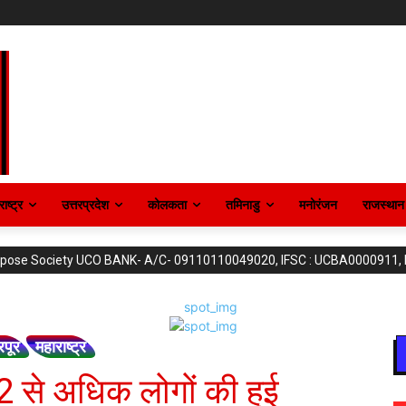
ाष्ट्र
उत्तरप्रदेश
कोलकता
तमिनाडु
मनोरंजन
राजस्थान
purpose Society UCO BANK- A/C- 09110110049020, IFSC : UCBA0000911,
रपूर
महाराष्ट्र
12 से अधिक लोगों की हुई