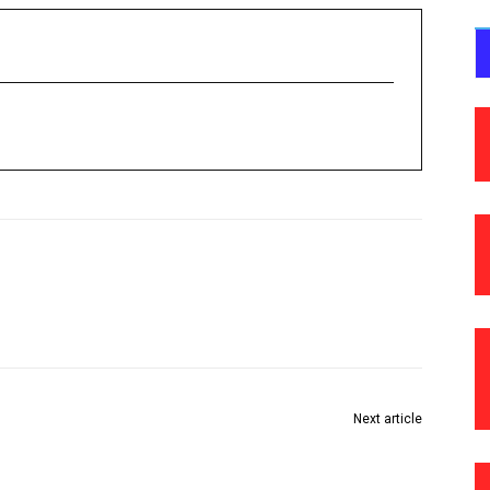
Next article
“तिन्ही भावांनी आमची आठवण ठेवली; आम्ही बहिणीही त्यांची आठवण
ठेवणार”