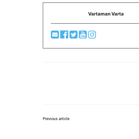
Vartaman Varta
Share
Previous article
हत्याकांडातील आरोपीला तत्काळ फाशी द्या- किरण बोढे