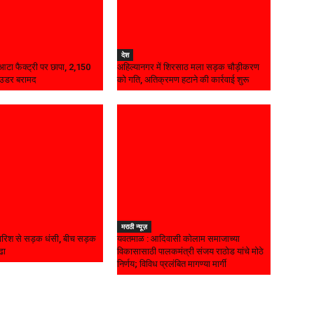
देश
ध आटा फैक्ट्री पर छापा, 2,150
अहिल्यानगर में शिरसाठ मला सड़क चौड़ीकरण
ाउडर बरामद
को गति, अतिक्रमण हटाने की कार्रवाई शुरू
मराठी न्यूज़
बारिश से सड़क धंसी, बीच सड़क
यवतमाळ : आदिवासी कोलाम समाजाच्या
ढा
विकासासाठी पालकमंत्री संजय राठोड यांचे मोठे
निर्णय; विविध प्रलंबित मागण्या मार्गी