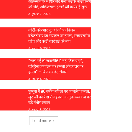
अहिल्यानगर में शिरसाठ मला सड़क चौड़ीकरण
को गति, अतिक्रमण हटाने की कार्रवाई शुरू
August 7, 2026
कोठी-कोरणार पुल धंसने पर विजय
वडेट्टीवार का सरकार पर हमला, उच्चस्तरीय
जांच और कड़ी कार्रवाई की मांग
August 6, 2026
“सत्ता गई तो राजनीति में नहीं टिक पाएंगे,
कांग्रेस कार्यालय पर हमला लोकतंत्र पर
हमला” — विजय वडेट्टीवार
August 4, 2026
घुग्घूस में 80 वर्षीय महिला पर जानलेवा हमला,
लूट की कोशिश से दहशत; कानून-व्यवस्था पर
उठे गंभीर सवाल
August 3, 2026
Load more