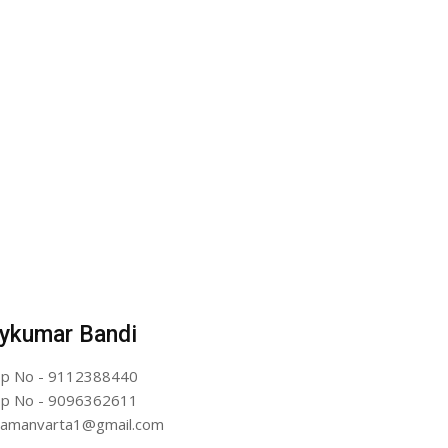
ykumar Bandi
p No - 9112388440
p No - 9096362611
artamanvarta1@gmail.com