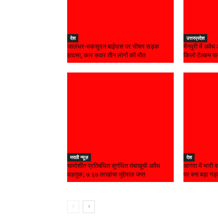
देश
उत्तरप्रदेश
जालंधर-मकसूदन बाईपास पर भीषण सड़क
मैनपुरी में अवै
हादसा, कार सवार तीन लोगों की मौत
किलो टैल्कम प
मराठी न्यूज़
देश
चामोर्शीत प्रतिबंधित सुगंधित तंबाखूची अवैध
आगरा में भारी 
वाहतूक; ₹७.६७ लाखांचा मुद्देमाल जप्त
पर बना बड़ा गड्