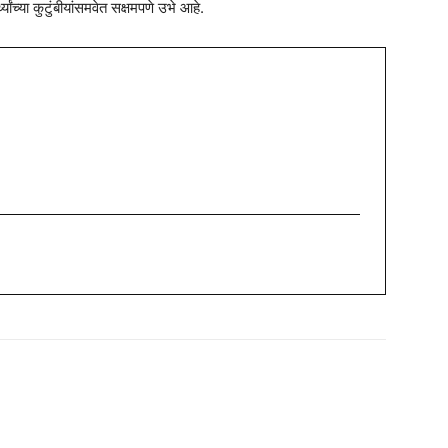
ांच्या कुटुंबीयांसमवेत सक्षमपणे उभे आहे.