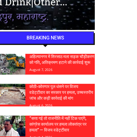
BREAKING NEWS
अहिल्यानगर में शिरसाठ मला सड़क चौड़ीकरण
को गति, अतिक्रमण हटाने की कार्रवाई शुरू
August 7, 2026
कोठी-कोरणार पुल धंसने पर विजय
वडेट्टीवार का सरकार पर हमला, उच्चस्तरीय
जांच और कड़ी कार्रवाई की मांग
August 6, 2026
“सत्ता गई तो राजनीति में नहीं टिक पाएंगे,
कांग्रेस कार्यालय पर हमला लोकतंत्र पर
हमला” — विजय वडेट्टीवार