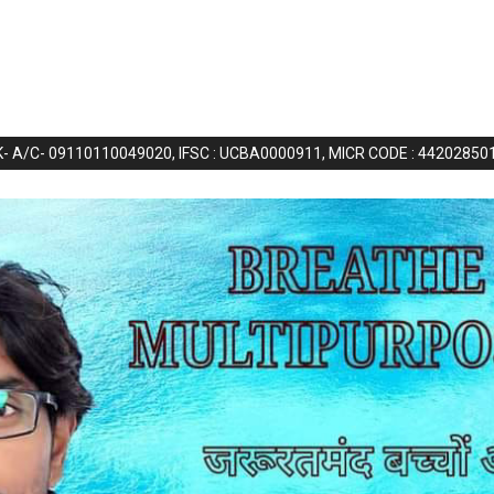
NK- A/C- 09110110049020, IFSC : UCBA0000911, MICR CODE : 44202850