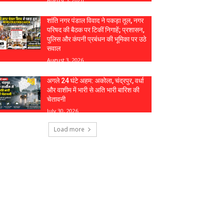
शांति नगर पंडाल विवाद ने पकड़ा तूल, नगर
परिषद की बैठक पर टिकीं निगाहें; प्रशासन,
पुलिस और कंपनी प्रबंधन की भूमिका पर उठे
सवाल
August 3, 2026
अगले 24 घंटे अहम: अकोला, चंद्रपुर, वर्धा
और वाशीम में भारी से अति भारी बारिश की
चेतावनी
July 30, 2026
Load more