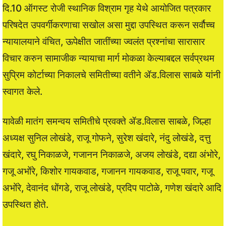
दि.10 ऑगस्ट रोजी स्थानिक विश्राम गृह येथे आयोजित पत्रकार
परिषदेत उपवर्गीकरणाचा सखोल असा मुद्दा उपस्थित करून सर्वौच्च
न्यायालयाने वंचित, ऊपेक्षीत जातींच्या ज्वलंत प्रश्नांचा सारासार
विचार करुन सामाजीक न्यायाचा मार्ग मोकळा केल्याबद्दल सर्वप्रथम
सुप्रिम कोर्टाच्या निकालचे समितीच्या वतीने ॲड.विलास साबळे यांनी
स्वागत केले.
यावेळी मातंग समन्वय समितीचे प्रवक्ते ॲड.विलास साबळे, जिल्हा
अध्यक्ष सुनिल लोखंडे, राजू गोफने, सुरेश खंदारे, नंदु लोखंडे, दत्तु
खंदारे, रघु निकाळजे, गजानन निकाळजे, अजय लोखंडे, दद्या अंभोरे,
गजू अभोंरे, किशोर गायकवाड, गजानन गायकवाड, राजू पवार, गजू
अभोंरे, देवानंद धोंगडे, राजू लोखंडे, प्रदिप पाटोळे, गणेश खंदारे आदि
उपस्थित होते.