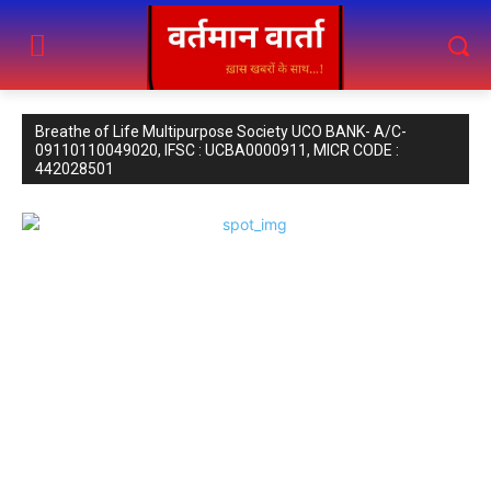
Breathe of Life Multipurpose Society UCO BANK- A/C-
09110110049020, IFSC : UCBA0000911, MICR CODE :
442028501