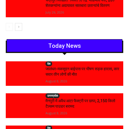
चंद्रपुर जिल्ह्यात ‘जिवंत 7/12’ मोहिमेला यश; 207
शेतकऱ्यांना अद्ययावत सातबारा उताऱ्यांचे वितरण
July 26, 2026
Today News
देश
जालंधर-मकसूदन बाईपास पर भीषण सड़क हादसा, कार
सवार तीन लोगों की मौत
August 8, 2026
उत्तरप्रदेश
मैनपुरी में अवैध आटा फैक्ट्री पर छापा, 2,150 किलो
टैल्कम पाउडर बरामद
August 8, 2026
देश