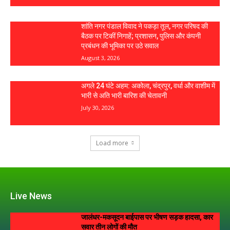
शांति नगर पंडाल विवाद ने पकड़ा तूल, नगर परिषद की
बैठक पर टिकीं निगाहें; प्रशासन, पुलिस और कंपनी
प्रबंधन की भूमिका पर उठे सवाल
August 3, 2026
अगले 24 घंटे अहम: अकोला, चंद्रपुर, वर्धा और वाशीम में
भारी से अति भारी बारिश की चेतावनी
July 30, 2026
Load more
Live News
जालंधर-मकसूदन बाईपास पर भीषण सड़क हादसा, कार
सवार तीन लोगों की मौत