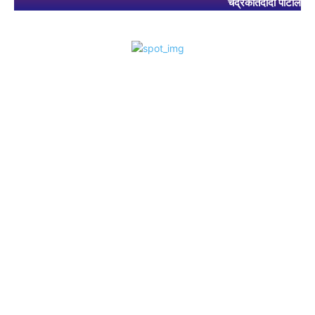
चंद्रकांतदादा पाटील