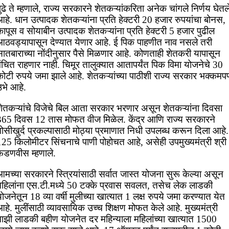
ुढे ते म्हणाले, राज्य सरकारने शेतकऱ्यांकरिता अनेक चांगले निर्णय घेतल
हे. धान उत्पादक शेतकऱ्यांना प्रति हेक्टरी 20 हजार रुपयांचा बोनस,
ापूस व सोयाबीन उत्पादक शेतकऱ्यांना प्रति हेक्टरी 5 हजार पुढील
आठवड्यापासून देण्यात येणार आहे. ई पिक पाहणीत नाव नसले तरी
सातबाराच्या नोंदीनुसार पैसे मिळणार आहे. कोणताही शेतकरी यापासून
ंचित राहणार नाही. चिमूर तालुक्यात आतापर्यंत पिक विमा योजनेचे 30
ोटी रुपये जमा झाले आहे. शेतकऱ्यांच्या पाठीशी राज्य सरकार भक्कमपण
उभे आहे.
शेतकऱ्यांचे विजेचे बिल आता सरकार भरणार असून शेतकऱ्यांना दिवसा
365 दिवस 12 तास मोफत वीज मिळेल. केंद्र आणि राज्य सरकारने
ोसीखुर्द प्रकल्पासाठी मोठ्या प्रमाणात निधी उपलब्ध करून दिला आहे.
125 किलोमीटर सिंचनाचे पाणी पोहोचत आहे, असेही उपमुख्यमंत्री श्री
फडणवीस म्हणाले.
मच्या सरकारने स्त्रियांसाठी सर्वात जास्त योजना सुरू केल्या असून
महिलांना एस.टी.मध्ये 50 टक्के प्रवास सवलत, तसेच लेक लाडकी
ोजनेतून 18 व्या वर्षी मुलीच्या खात्यात 1 लक्ष रुपये जमा करण्यात येत
हे. मुलींसाठी व्यावसायिक उच्च शिक्षण मोफत केले आहे. मुख्यमंत्री
माझी लाडकी बहीण योजनेत दर महिन्याला महिलांच्या खात्यात 1500