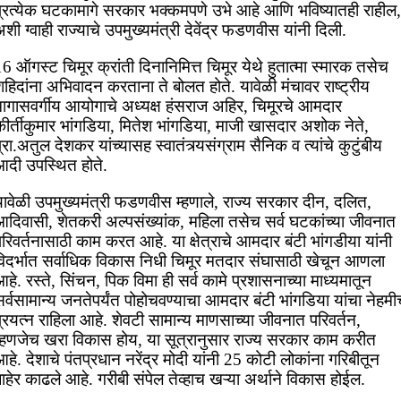
प्रत्येक घटकामागे सरकार भक्कमपणे उभे आहे आणि भविष्यातही राहील,
शी ग्वाही राज्याचे उपमुख्यमंत्री देवेंद्र फडणवीस यांनी दिली.
6 ऑगस्ट चिमूर क्रांती दिनानिमित्त चिमूर येथे हुतात्मा स्मारक तसेच
हिदांना अभिवादन करताना ते बोलत होते. यावेळी मंचावर राष्ट्रीय
मागासवर्गीय आयोगाचे अध्यक्ष हंसराज अहिर, चिमूरचे आमदार
ीर्तीकुमार भांगडिया, मितेश भांगडिया, माजी खासदार अशोक नेते,
्रा.अतुल देशकर यांच्यासह स्वातंत्र्यसंग्राम सैनिक व त्यांचे कुटुंबीय
आदी उपस्थित होते.
यावेळी उपमुख्यमंत्री फडणवीस म्हणाले, राज्य सरकार दीन, दलित,
आदिवासी, शेतकरी अल्पसंख्यांक, महिला तसेच सर्व घटकांच्या जीवनात
रिवर्तनासाठी काम करत आहे. या क्षेत्राचे आमदार बंटी भांगडीया यांनी
विदर्भात सर्वाधिक विकास निधी चिमूर मतदार संघासाठी खेचून आणला
हे. रस्ते, सिंचन, पिक विमा ही सर्व कामे प्रशासनाच्या माध्यमातून
र्वसामान्य जनतेपर्यंत पोहोचवण्याचा आमदार बंटी भांगडिया यांचा नेहम
्रयत्न राहिला आहे. शेवटी सामान्य माणसाच्या जीवनात परिवर्तन,
म्हणजेच खरा विकास होय, या सूत्रानुसार राज्य सरकार काम करीत
हे. देशाचे पंतप्रधान नरेंद्र मोदी यांनी 25 कोटी लोकांना गरिबीतून
ाहेर काढले आहे. गरीबी संपेल तेव्हाच खऱ्या अर्थाने विकास होईल.