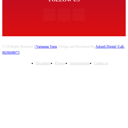
© All Rights Reserved.
| Vartaman Varta
| Design and Developed By
Adsinfi Digital
| Call-
8626048673
Disclaimer
Privacy
Advertisement
Contact us