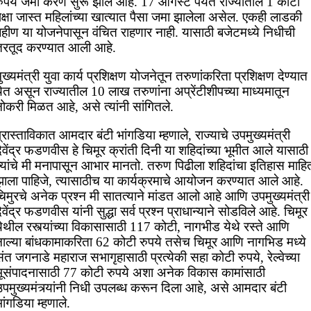
रुपये जमा करणे सुरू झाले आहे. 17 ऑगस्ट पर्यंत राज्यातील 1 कोटी
ेक्षा जास्त महिलांच्या खात्यात पैसा जमा झालेला असेल. एकही लाडकी
बहीण या योजनेपासून वंचित राहणार नाही. यासाठी बजेटमध्ये निधीची
तरतूद करण्यात आली आहे.
ुख्यमंत्री युवा कार्य प्रशिक्षण योजनेतून तरुणांकरिता प्रशिक्षण देण्यात
ेत असून राज्यातील 10 लाख तरुणांना अप्रेंटीशीपच्या माध्यमातून
ोकरी मिळत आहे, असे त्यांनी सांगितले.
्रास्ताविकात आमदार बंटी भांगडिया म्हणाले, राज्याचे उपमुख्यमंत्री
ेवेंद्र फडणवीस हे चिमूर क्रांती दिनी या शहिदांच्या भूमीत आले यासाठी
त्यांचे मी मनापासून आभार मानतो. तरुण पिढीला शहिदांचा इतिहास माहि
झाला पाहिजे, त्यासाठीच या कार्यक्रमाचे आयोजन करण्यात आले आहे.
चिमुरचे अनेक प्रश्न मी सातत्याने मांडत आलो आहे आणि उपमुख्यमंत्री
ेवेंद्र फडणवीस यांनी सुद्धा सर्व प्रश्न प्राधान्याने सोडविले आहे. चिमूर
ेथील रस्त्यांच्या विकासासाठी 117 कोटी, नागभीड येथे रस्ते आणि
नाल्या बांधकामाकरिता 62 कोटी रुपये तसेच चिमूर आणि नागभिड मध्ये
ंत जगनाडे महाराज सभागृहासाठी प्रत्येकी सहा कोटी रुपये, रेल्वेच्या
भूसंपादनासाठी 77 कोटी रुपये अशा अनेक विकास कामांसाठी
पमुख्यमंत्र्यांनी निधी उपलब्ध करून दिला आहे, असे आमदार बंटी
ांगडिया म्हणाले.