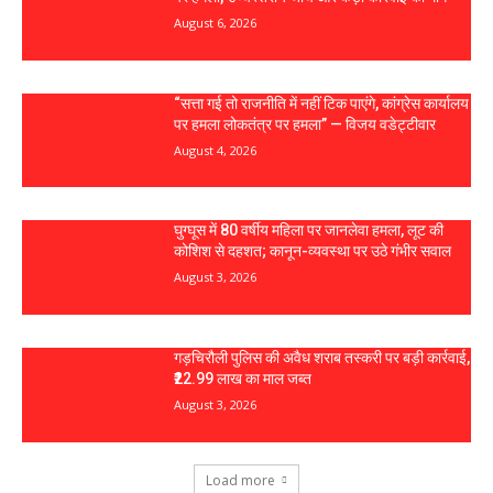
August 6, 2026
“सत्ता गई तो राजनीति में नहीं टिक पाएंगे, कांग्रेस कार्यालय
पर हमला लोकतंत्र पर हमला” — विजय वडेट्टीवार
August 4, 2026
घुग्घूस में 80 वर्षीय महिला पर जानलेवा हमला, लूट की
कोशिश से दहशत; कानून-व्यवस्था पर उठे गंभीर सवाल
August 3, 2026
गड़चिरौली पुलिस की अवैध शराब तस्करी पर बड़ी कार्रवाई,
₹22.99 लाख का माल जब्त
August 3, 2026
Load more