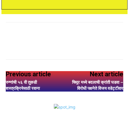
Previous article
Next article
रुग्णांची ५६ वी तुकडी
चिमूर मध्ये बदलाची क्रांती घडवा –
शस्त्रक्रियेसाठी रवाना
विरोधी पक्षनेते विजय वडेट्टीवार