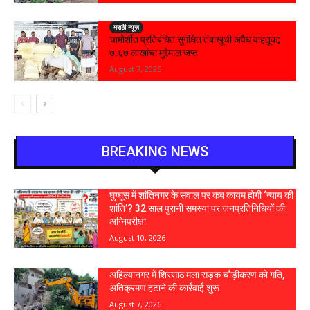
मराठी न्यूज़
चामोर्शीत प्रतिबंधित सुगंधित तंबाखूची अवैध वाहतूक;
₹७.६७ लाखांचा मुद्देमाल जप्त
August 7, 2026
BREAKING NEWS
घुग्घूस में शांतिनगर के सवाल पर कब कायम होगी ‘न्याय की
शांति’? 32 साल पुरानी समस्या पर जनप्रतिनिधियों की
अग्निपरीक्षा
August 10, 2026
अहिल्यानगर में शिरसाठ मला सड़क चौड़ीकरण को गति,
अतिक्रमण हटाने की कार्रवाई शुरू
August 7, 2026