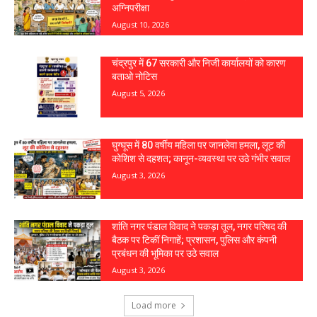
अग्निपरीक्षा
August 10, 2026
चंद्रपुर में 67 सरकारी और निजी कार्यालयों को कारण
बताओ नोटिस
August 5, 2026
घुग्घूस में 80 वर्षीय महिला पर जानलेवा हमला, लूट की
कोशिश से दहशत; कानून-व्यवस्था पर उठे गंभीर सवाल
August 3, 2026
शांति नगर पंडाल विवाद ने पकड़ा तूल, नगर परिषद की
बैठक पर टिकीं निगाहें; प्रशासन, पुलिस और कंपनी
प्रबंधन की भूमिका पर उठे सवाल
August 3, 2026
Load more