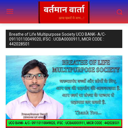
Breathe of Life Multipurpose Society UCO BANK- A/C-
09110110049020, IFSC : UCBA0000911, MICR CODE :
442028501