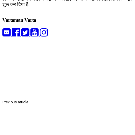
शुरू कर दिया है.
Vartaman Varta
Share
Previous article
Asian African Chamber of Commerce & Industry (AACCI) Installs D
of East India Chapter