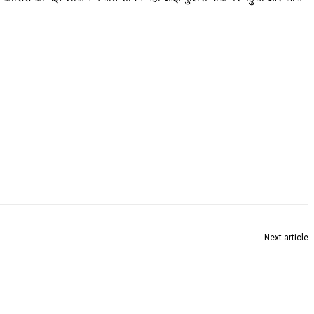
Next article
 लोग गिरफतार, चार अवैद हथियार (फायर आर्म्स) और चाकू जप्त : मुमक्का सुदर्शन (एसपी,
चंद्रपुर)