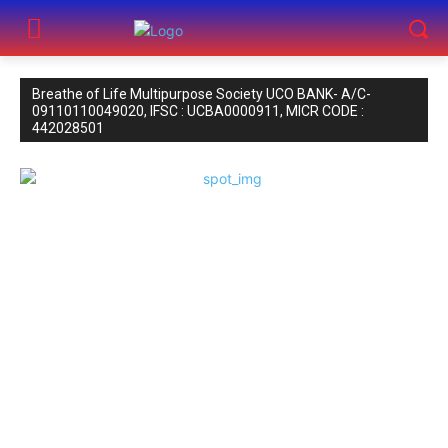
Breathe of Life Multipurpose Society UCO BANK- A/C-
09110110049020, IFSC : UCBA0000911, MICR CODE :
442028501