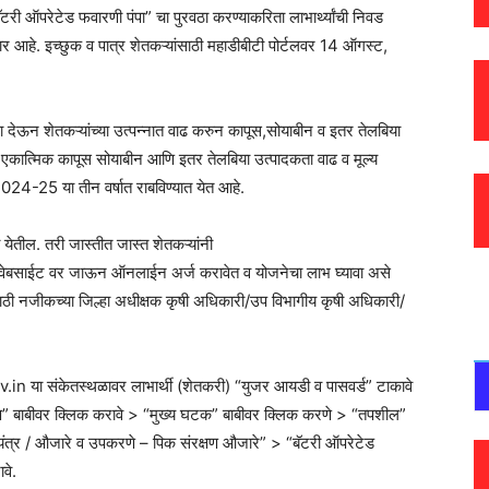
टरी ऑपरेटेड फवारणी पंपा” चा पुरवठा करण्याकरिता लाभार्थ्यांची निवड
णार आहे. इच्छुक व पात्र शेतकऱ्यांसाठी महाडीबीटी पोर्टलवर 14 ऑगस्ट,
देऊन शेतकऱ्यांच्या उत्पन्नात वाढ करुन कापूस,सोयाबीन व इतर तेलबिया
ृत एकात्मिक कापूस सोयाबीन आणि इतर तेलबिया उत्पादकता वाढ व मूल्य
4-25 या तीन वर्षात राबविण्यात येत आहे.
येतील. तरी जास्तीत जास्त शेतकऱ्यांनी
ाईट वर जाऊन ऑनलाईन अर्ज करावेत व योजनेचा लाभ घ्यावा असे
ाठी नजीकच्या जिल्हा अधीक्षक कृषी अधिकारी/उप विभागीय कृषी अधिकारी/
या संकेतस्थळावर लाभार्थी (शेतकरी) “युजर आयडी व पासवर्ड” टाकावे
रण” बाबीवर क्लिक करावे > “मुख्य घटक” बाबीवर क्लिक करणे > “तपशील”
त्र / औजारे व उपकरणे – पिक संरक्षण औजारे” > “बॅटरी ऑपरेटेड
वे.