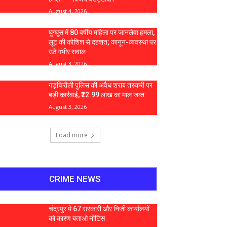
August 4, 2026
घुग्घूस में 80 वर्षीय महिला पर जानलेवा हमला,
लूट की कोशिश से दहशत; कानून-व्यवस्था पर
उठे गंभीर सवाल
August 3, 2026
गड़चिरौली पुलिस की अवैध शराब तस्करी पर
बड़ी कार्रवाई, ₹22.99 लाख का माल जब्त
August 3, 2026
Load more
CRIME NEWS
चंद्रपुर में 67 सरकारी और निजी कार्यालयों
को कारण बताओ नोटिस