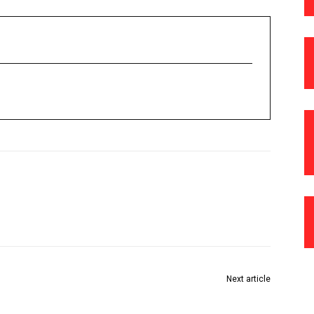
Next article
बोथली केंद्राअंतर्गत जि.प.शाळा तसेच खाजगी शाळेतील विद्यार्थ्यांना
नोटबूकचे वितरण