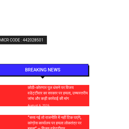
 MICR CODE : 442028501
BREAKING NEWS
कोठी-कोरणार पुल धंसने पर विजय
वडेट्टीवार का सरकार पर हमला, उच्चस्तरीय
जांच और कड़ी कार्रवाई की मांग
August 6, 2026
“सत्ता गई तो राजनीति में नहीं टिक पाएंगे,
कांग्रेस कार्यालय पर हमला लोकतंत्र पर
हमला” — विजय वडेट्टीवार