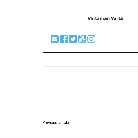
Vartaman Varta
Share
Previous article
भारतीय जनता पार्टीच्या वतीने वर्धा विधानसभेची उमेदवारी मला
देण्यात यावी !