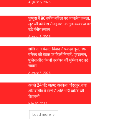
August 5, 2026
घुग्घूस में 80 वर्षीय महिला पर जानलेवा हमला,
लूट की कोशिश से दहशत; कानून-व्यवस्था पर
उठे गंभीर सवाल
August 3, 2026
शांति नगर पंडाल विवाद ने पकड़ा तूल, नगर
परिषद की बैठक पर टिकीं निगाहें; प्रशासन,
पुलिस और कंपनी प्रबंधन की भूमिका पर उठे
सवाल
August 3, 2026
अगले 24 घंटे अहम: अकोला, चंद्रपुर, वर्धा
और वाशीम में भारी से अति भारी बारिश की
चेतावनी
July 30, 2026
Load more