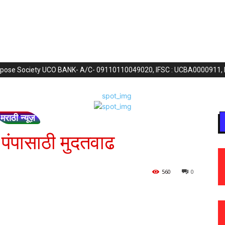
purpose Society UCO BANK- A/C- 09110110049020, IFSC : UCBA0000911,
मराठी न्यूज़
पंपासाठी मुदतवाढ
560
0