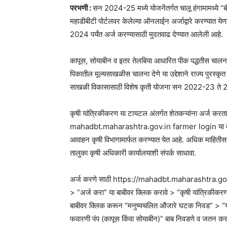
परभणी :
सन 2024-25 मध्ये योजनेंतर्गत चालू हंगामामध्ये “बॅ
महाडीबीटी पोर्टलवर केलेल्या ऑनलाईन अर्जाद्वारे करण्यात ये
2024 पर्यंत अर्ज करण्यासाठी मुदतवाढ देण्यात आलेली आहे.
कापूस, सोयाबीन व इतर तेलबिया आधारित पीक पद्धतीस चालना 
पिकातील मूल्यसाखळीस चालना देणे या उद्देशाने राज्य पुरस्क
साखळी विकासासाठी विशेष कृती योजना सन 2022-23 ते 202
कृषी यांत्रिकीकरण या टायटल अंतर्गत शेतकऱ्यांना अर्ज करता 
mahadbt.maharashtra.gov.in farmer login या वेबस
आवाहन कृषी विभागामार्फत करण्यात येत आहे. अधिक माहितीस
तालुका कृषी अधिकारी कार्यालयाशी संपर्क साधावा.
अर्ज करणे साठी https://mahadbt.maharashtra.gov.in 
> “अर्ज करा” या बाबीवर क्लिक करावे > “कृषी यांत्रिकीक
बाबीवर क्लिक करून “मनुष्यचलित औजारे घटक निवड” > “यं
फवारणी पंप (कापूस किंवा सोयाबीन)” बाब निवडणे व जतन करा