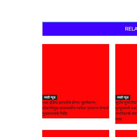
RELA
मराठी न्यूज़
मराठी न्यूज़
एअर इंडिया इमारतीचे होणार नूतनीकरण;
सुधीर मुनगंटीवा
लोकाभिमुख प्रशासकीय रचनेला प्राधान्य देण्याचे
घुग्घुसमध्ये भव
मुख्यमंत्र्यांचे निर्देश
नागरिकांची तपा
पात्र