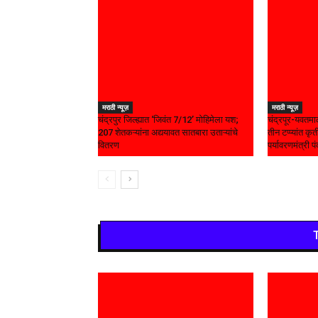
मराठी न्यूज़
मराठी न्यूज़
चंद्रपुर जिल्ह्यात ‘जिवंत 7/12’ मोहिमेला यश;
चंद्रपूर-यवतमा
207 शेतकऱ्यांना अद्ययावत सातबारा उताऱ्यांचे
तीन टप्प्यांत क
वितरण
पर्यावरणमंत्री पंक