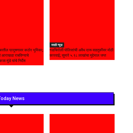
मराठी न्यूज़
ळातील प्रदूषणावर कठोर भूमिका;
गडचिरोली पोलिसांची अवैध दारू वाहतुकीवर मोठी
ृती आराखडा राबविण्याचे
कारवाई; सुमारे ५.९८ लाखांचा मुद्देमाल जप्त
जा मुंडे यांचे निर्देश
Today News