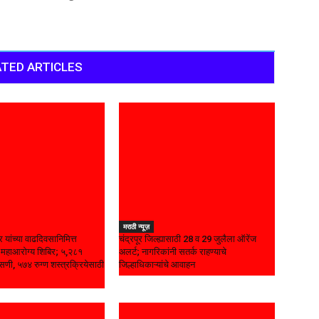
TED ARTICLES
मराठी न्यूज़
र यांच्या वाढदिवसानिमित्त
चंद्रपूर जिल्ह्यासाठी 28 व 29 जुलैला ऑरेंज
्य महाआरोग्य शिबिर; ५,२८१
अलर्ट; नागरिकांनी सतर्क राहण्याचे
सणी, ५७४ रुग्ण शस्त्रक्रियेसाठी
जिल्हाधिकाऱ्यांचे आवाहन