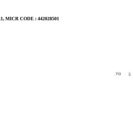
911, MICR CODE : 442028501
713
0