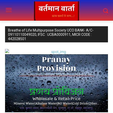
Breathe of Life Multipurpose Society UCO BANK- A/C-
09110110049020, IFSC : UCBA0000911, MICR CODE :
442028501