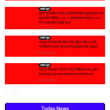
मराठी न्यूज़
सुधीर मुनगंटीवार यांच्या वाढदिवसानिमित्त घुग्घुसमध्ये भव्य
महाआरोग्य शिबिर; ५,२८१ नागरिकांची तपासणी, ५७४
रुग्ण शस्त्रक्रियेसाठी पात्र
July 31, 2026
मराठी न्यूज़
चंद्रपूर जिल्ह्यासाठी 28 व 29 जुलैला ऑरेंज अलर्ट;
नागरिकांनी सतर्क राहण्याचे जिल्हाधिकाऱ्यांचे आवाहन
July 27, 2026
मराठी न्यूज़
चंद्रपुर जिल्ह्यात ‘जिवंत 7/12’ मोहिमेला यश; 207
शेतकऱ्यांना अद्ययावत सातबारा उताऱ्यांचे वितरण
July 26, 2026
Today News