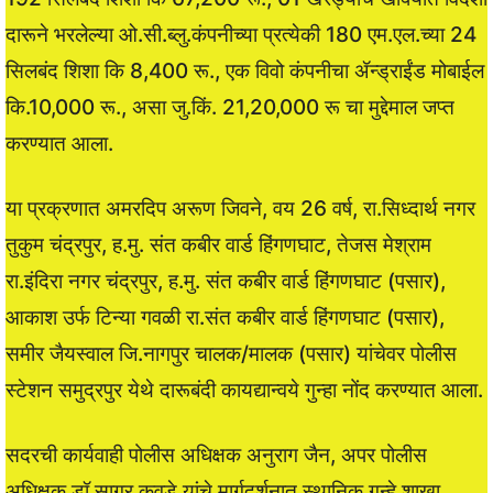
दारूने भरलेल्या ओ.सी.ब्लु.कंपनीच्या प्रत्येकी 180 एम.एल.च्या 24
सिलबंद शिशा कि 8,400 रू., एक विवो कंपनीचा ॲन्ड्राईंड मोबाईल
कि.10,000 रू., असा जु.किं. 21,20,000 रू चा मुद्देमाल जप्त
करण्यात आला.
या प्रक्रणात अमरदिप अरूण जिवने, वय 26 वर्ष, रा.सिध्दार्थ नगर
तुकुम चंद्रपुर, ह.मु. संत कबीर वार्ड हिंगणघाट, तेजस मेश्राम
रा.इंदिरा नगर चंद्रपुर, ह.मु. संत कबीर वार्ड हिंगणघाट (पसार),
आकाश उर्फ टिन्या गवळी रा.संत कबीर वार्ड हिंगणघाट (पसार),
समीर जैयस्वाल जि.नागपुर चालक/मालक (पसार) यांचेवर पोलीस
स्टेशन समुद्रपुर येथे दारूबंदी कायद्यान्वये गुन्हा नोंद करण्यात आला.
सदरची कार्यवाही पोलीस अधिक्षक अनुराग जैन, अपर पोलीस
अधिक्षक डॉ.सागर कवडे यांचे मार्गदर्शनात स्थानिक गुन्हे शाखा