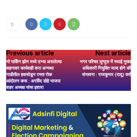
Previous article
Next article
नो पार्किंग झोन मध्ये उभ्या असलेल्या
नगर परिषद घुग्घुस में स्थाई मुख्य
वाहनावर कार्यवाही करा अन्यथा
अधिकारी नियुक्ति जल्द होने की
गाडीतील हवासोडून रस्ता रोक
संभावना : राजकुमार (दादू) वर्मा
आंदोलन करू : अरविंद डोहे भाजपा
शहर अध्यक्ष यांचा इशारा