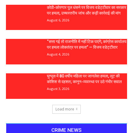
कोठी-कोरणार पुल धंसने पर विजय वडेट्टीवार का सरकार
पर हमला, उच्चस्तरीय जांच और कड़ी कार्रवाई की मांग
August 6, 2026
“सत्ता गई तो राजनीति में नहीं टिक पाएंगे, कांग्रेस कार्यालय
पर हमला लोकतंत्र पर हमला” — विजय वडेट्टीवार
August 4, 2026
घुग्घूस में 80 वर्षीय महिला पर जानलेवा हमला, लूट की
कोशिश से दहशत; कानून-व्यवस्था पर उठे गंभीर सवाल
August 3, 2026
Load more
CRIME NEWS