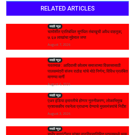
RELATED ARTICLES
मराठी न्यूज़
चामोर्शीत प्रतिबंधित सुगंधित तंबाखूची अवैध वाहतूक;
₹७.६७ लाखांचा मुद्देमाल जप्त
August 7, 2026
मराठी न्यूज़
यवतमाळ : आदिवासी कोलाम समाजाच्या विकासासाठी
पालकमंत्री संजय राठोड यांचे मोठे निर्णय; विविध प्रलंबित
मागण्या मार्गी
August 6, 2026
मराठी न्यूज़
एअर इंडिया इमारतीचे होणार नूतनीकरण; लोकाभिमुख
प्रशासकीय रचनेला प्राधान्य देण्याचे मुख्यमंत्र्यांचे निर्देश
August 3, 2026
मराठी न्यूज़
सुधीर मुनगंटीवार यांच्या वाढदिवसानिमित्त घुग्घुसमध्ये भव्य