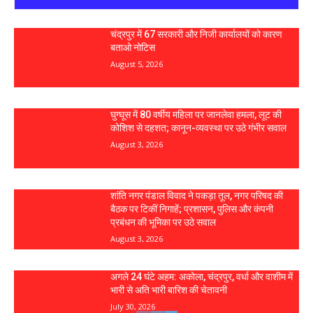
चंद्रपुर में 67 सरकारी और निजी कार्यालयों को कारण
बताओ नोटिस
August 5, 2026
घुग्घूस में 80 वर्षीय महिला पर जानलेवा हमला, लूट की
कोशिश से दहशत; कानून-व्यवस्था पर उठे गंभीर सवाल
August 3, 2026
शांति नगर पंडाल विवाद ने पकड़ा तूल, नगर परिषद की
बैठक पर टिकीं निगाहें; प्रशासन, पुलिस और कंपनी
प्रबंधन की भूमिका पर उठे सवाल
August 3, 2026
अगले 24 घंटे अहम: अकोला, चंद्रपुर, वर्धा और वाशीम में
भारी से अति भारी बारिश की चेतावनी
July 30, 2026