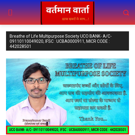
Breathe of Life Multipurpose Society UCO BANK- A/C-
09110110049020, IFSC : UCBA0000911, MICR CODE :
442028501