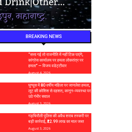
BREAKING NEWS
“सत्ता गई तो राजनीति में नहीं टिक पाएंगे,
कांग्रेस कार्यालय पर हमला लोकतंत्र पर
हमला” — विजय वडेट्टीवार
August 4, 2026
घुग्घूस में 80 वर्षीय महिला पर जानलेवा हमला,
लूट की कोशिश से दहशत; कानून-व्यवस्था पर
उठे गंभीर सवाल
August 3, 2026
गड़चिरौली पुलिस की अवैध शराब तस्करी पर
बड़ी कार्रवाई, ₹22.99 लाख का माल जब्त
August 3, 2026