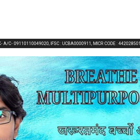
NK- A/C- 09110110049020, IFSC : UCBA0000911, MICR CODE : 44202850