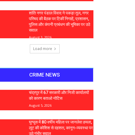
शांति नगर पंडाल विवाद ने पकड़ा तूल, नगर
परिषद की बैठक पर टिकीं निगाहें; प्रशासन,
पुलिस और कंपनी प्रबंधन की भूमिका पर उठे
सवाल
August 3, 2026
Load more
CRIME NEWS
चंद्रपुर में 67 सरकारी और निजी कार्यालयों
को कारण बताओ नोटिस
August 5, 2026
घुग्घूस में 80 वर्षीय महिला पर जानलेवा हमला,
लूट की कोशिश से दहशत; कानून-व्यवस्था पर
उठे गंभीर सवाल