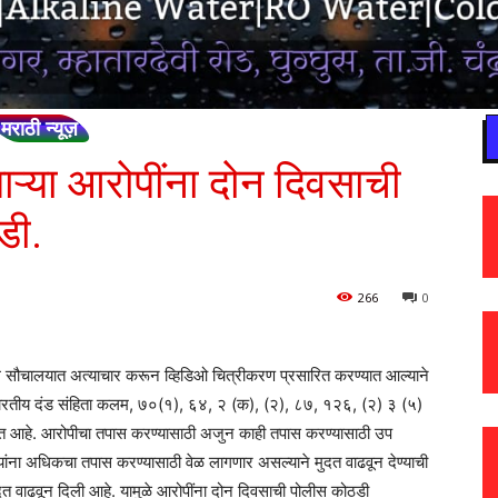
मराठी न्यूज़
ऱ्या आरोपींना दोन दिवसाची
डी.
266
0
 सौचालयात अत्याचार करून व्हिडिओ चित्रीकरण प्रसारित करण्यात आल्याने
भारतीय दंड संहिता कलम, ७०(१), ६४, २ (क), (२), ८७, १२६, (२) ३ (५)
आहे. आरोपीचा तपास करण्यासाठी अजुन काही तपास करण्यासाठी उप
 यांना अधिकचा तपास करण्यासाठी वेळ लागणार असल्याने मुदत वाढवून देण्याची
त वाढवून दिली आहे. यामुळे आरोपींना दोन दिवसाची पोलीस कोठडी