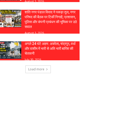
August 3, 2026
शांति नगर पंडाल विवाद ने पकड़ा तूल, नगर
परिषद की बैठक पर टिकीं निगाहें; प्रशासन,
पुलिस और कंपनी प्रबंधन की भूमिका पर उठे
सवाल
August 3, 2026
अगले 24 घंटे अहम: अकोला, चंद्रपुर, वर्धा
और वाशीम में भारी से अति भारी बारिश की
चेतावनी
July 30, 2026
Load more