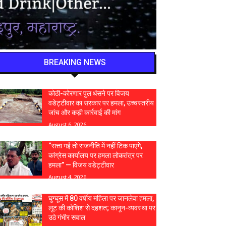
BREAKING NEWS
कोठी-कोरणार पुल धंसने पर विजय
वडेट्टीवार का सरकार पर हमला, उच्चस्तरीय
जांच और कड़ी कार्रवाई की मांग
August 6, 2026
“सत्ता गई तो राजनीति में नहीं टिक पाएंगे,
कांग्रेस कार्यालय पर हमला लोकतंत्र पर
हमला” — विजय वडेट्टीवार
August 4, 2026
घुग्घूस में 80 वर्षीय महिला पर जानलेवा हमला,
लूट की कोशिश से दहशत; कानून-व्यवस्था पर
उठे गंभीर सवाल