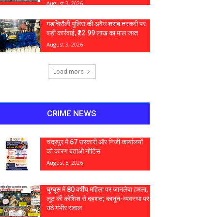
August 3, 2026
गड़चिरौली पुलिस की अवैध शराब तस्करी पर
बड़ी कार्रवाई, ₹22.99 लाख का माल जब्त
August 3, 2026
Load more
CRIME NEWS
चंद्रपुर में 67 सरकारी और निजी कार्यालयों
को कारण बताओ नोटिस
August 5, 2026
घुग्घूस में 80 वर्षीय महिला पर जानलेवा हमला,
लूट की कोशिश से दहशत; कानून-व्यवस्था पर
उठे गंभीर सवाल