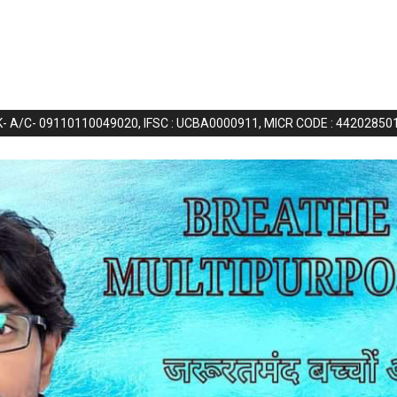
NK- A/C- 09110110049020, IFSC : UCBA0000911, MICR CODE : 44202850