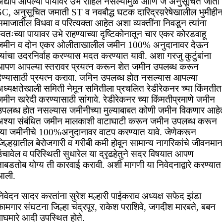
अद्याप आपल्या पायावर उभे राहिले नसल्यामुळे आणि जे अनुसूचित जाती
SC, अनुसूचित जमाती ST व नवबौद्ध घटक दारिद्रय़रेषेखालील भुमीहीन
माजातील विधवा व परित्यक्ता आहेत अशा व्यक्तींना निवडून त्यांना
्वतःच्या पायावर उभे राहण्याच्या दृष्टिकोनातून चार एकर कोरडवाहू
जमीन व दोन एकर ओलीताखालील जमीन 100% अनुदानावर देऊन
्यांचा उदरनिर्वाह करण्यास मदत करण्यात यावी. अशा गरजु कुटुंबांना
आपण आपल्या स्तरावर प्रयत्न करून शेत जमीन उपलब्ध करून
देण्यासाठी प्रयत्न करावा. जमिन उपलब्ध होत नसल्यास आपल्या
अध्यक्षतेखाली समिती नेमून समितीला प्रचलित रेडीरेकनर च्या किंमतीत
मीन खरेदी करण्यासाठी सांगावे. रेडीरेकनर च्या किंमतीप्रमाणे जमीन
उपलब्ध होत नसल्यास जमीनीच्या मुल्याबाबत कोणी जमीन विकणार आहे
अश्या संबंधित जमीन मालकाशी वाटाघाटी करून जमीन उपलब्ध करून
त्या जमीनीचे 100%अनुदानावर वाटप करण्यात यावे. जेणेकरून
जिल्हय़ातील बेरोजगारी व गरीबी कमी होवून सामान्य नागरिकांचे जीवनमा
ंचावेल व परिस्थिती सुधारेल या द्रृढहेतुने सदर विषयात आपण
ाबडतोब योग्य ती कारवाई करावी. अशी मागणी या निवेदनाद्वारे करण्यात
आली.
िवेदन सादर करतांना सुरेश मल्हारी पाईकराव अध्यक्ष सफेद झंडा
कामगार संघटना जिल्हा चंद्रपूर, राकेश पराशिवे, जगदीश मारबते, बबन
वाघमारे आदी उपस्थित होते.