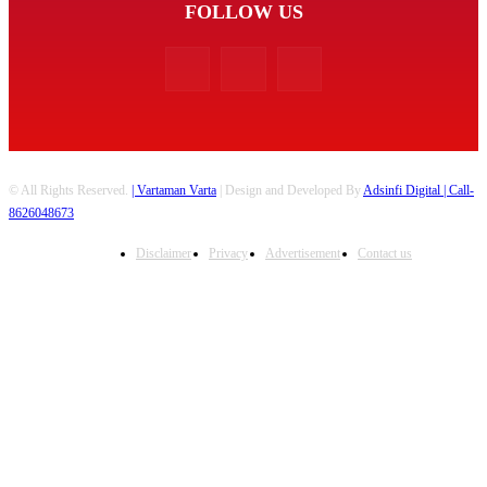
FOLLOW US
© All Rights Reserved.
| Vartaman Varta
| Design and Developed By
Adsinfi Digital
| Call-
8626048673
Disclaimer
Privacy
Advertisement
Contact us