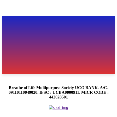
Breathe of Life Multipurpose Society UCO BANK- A/C-
09110110049020, IFSC : UCBA0000911, MICR CODE :
442028501