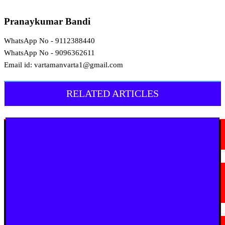
Pranaykumar Bandi
WhatsApp No - 9112388440
WhatsApp No - 9096362611
Email id: vartamanvarta1@gmail.com
RELATED ARTICLES
मराठी न्यूज़
चामोर्शीत प्रतिबंधित सुगंधित तंबाखूची अवैध वाहतूक; ₹७.६७ लाखांचा मुद्देमाल जप्त
August 7, 2026
मराठी न्यूज़
यवतमाळ : आदिवासी कोलाम समाजाच्या विकासासाठी पालकमंत्री संजय राठोड यांचे मोठे
निर्णय; विविध प्रलंबित मागण्या मार्गी
August 6, 2026
मराठी न्यूज़