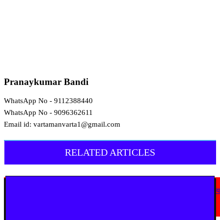
Pranaykumar Bandi
WhatsApp No - 9112388440
WhatsApp No - 9096362611
Email id: vartamanvarta1@gmail.com
RELATED ARTICLES
चंद्रपूर
घुग्घूस में शांतिनगर के सवाल पर कब कायम होगी ‘न्याय की शांति’? 32 साल पुरानी समस्य
पर जनप्रतिनिधियों की अग्निपरीक्षा
August 10, 2026