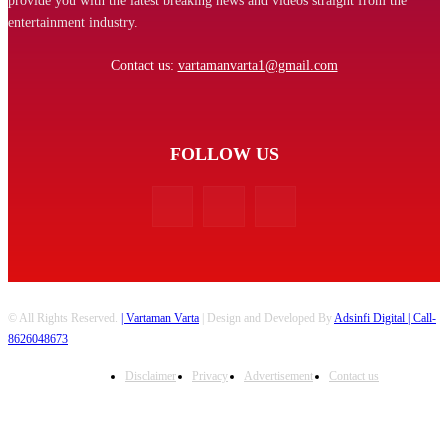
provide you with the latest breaking news and videos straight from the
entertainment industry.
Contact us:
vartamanvarta1@gmail.com
FOLLOW US
© All Rights Reserved.
| Vartaman Varta
| Design and Developed By
Adsinfi Digital
| Call-
8626048673
Disclaimer
Privacy
Advertisement
Contact us