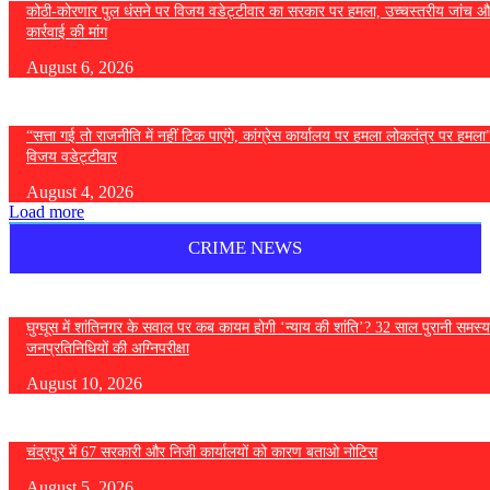
कोठी-कोरणार पुल धंसने पर विजय वडेट्टीवार का सरकार पर हमला, उच्चस्तरीय जांच औ
कार्रवाई की मांग
August 6, 2026
“सत्ता गई तो राजनीति में नहीं टिक पाएंगे, कांग्रेस कार्यालय पर हमला लोकतंत्र पर हमल
विजय वडेट्टीवार
August 4, 2026
Load more
CRIME NEWS
घुग्घूस में शांतिनगर के सवाल पर कब कायम होगी ‘न्याय की शांति’? 32 साल पुरानी समस्य
जनप्रतिनिधियों की अग्निपरीक्षा
August 10, 2026
चंद्रपुर में 67 सरकारी और निजी कार्यालयों को कारण बताओ नोटिस
August 5, 2026