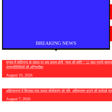
मराठी न्यूज़
चामोर्शीत प्रतिबंधित सुगंधित तंबाखूची अवैध वाहतूक; ₹७.६७ लाखांचा मुद्देमाल जप्त
August 7, 2026
देश
आगरा में भारी बारिश से सड़क धंसी, बीच सड़क पर बना बड़ा गड्ढा
August 7, 2026
BREAKING NEWS
घुग्घूस में शांतिनगर के सवाल पर कब कायम होगी ‘न्याय की शांति’? 32 साल पुरानी समस्य
जनप्रतिनिधियों की अग्निपरीक्षा
August 10, 2026
अहिल्यानगर में शिरसाठ मला सड़क चौड़ीकरण को गति, अतिक्रमण हटाने की कार्रवाई शुर
August 7, 2026