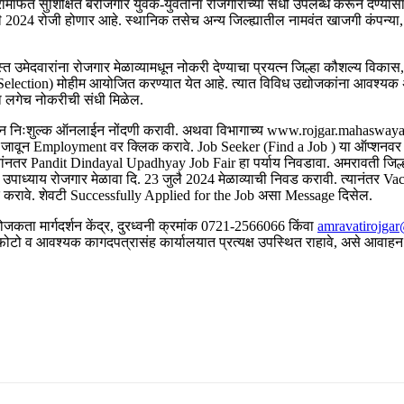
ामार्फत सुशिक्षित बेरोजगार युवक-युवतींना रोजगाराच्या संधी उपलब्ध करून देण्यास
3 जुलै 2024 रोजी होणार आहे. स्थानिक तसेच अन्य जिल्ह्यातील नामवंत खाजगी कंपन्य
स्त उमेदवारांना रोजगार मेळाव्यामधून नोकरी देण्याचा प्रयत्न जिल्हा कौशल्य विकास, 
lection) मोहीम आयोजित करण्यात येत आहे. त्यात विविध उद्योजकांना आवश्यक असणाऱ्
ना लगेच नोकरीची संधी मिळेल.
निःशुल्क ऑनलाईन नोंदणी करावी. अथवा विभागाच्य www.rojgar.mahaswayam.go
 जावून Employment वर क्लिक करावे. Job Seeker (Find a Job ) या ऑप्शन
ंनतर Pandit Dindayal Upadhyay Job Fair हा पर्याय निवडावा. अमरावती जिल्हा 
याल उपाध्याय रोजगार मेळावा दि. 23 जुलै 2024 मेळाव्याची निवड करावी. त्यानंतर V
िक करावे. शेवटी Successfully Applied for the Job असा Message दिसेल.
ता मार्गदर्शन केंद्र, दुरध्वनी क्रमांक 0721-2566066 किंवा
amravatirojga
 फोटो व आवश्यक कागदपत्रासंह कार्यालयात प्रत्यक्ष उपस्थित राहावे, असे आवाहन 