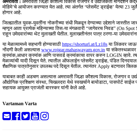
अमरावती :
अमरावती जिल्हा कौशल्य विकास रोजगार व उद्योजकता मार्गदर्शन केंद्र
मोहिमे’चे आयोजन करण्यात येत आहे. त्या अंतर्गत ‘प्लेसमेंट ड्राईव्ह’ येत्या 2
होणार आहे.
जिल्ह्यातील युवक-युवतींना नोकरीच्या संधी मिळवून देण्याच्या उद्देशाने जास्तीत जा
म्हणून आता प्रत्येक महिन्याच्या तिस-या मंगळवारी “जागेवरच निवड” (On Spot Se
राहून उमेदवारांच्या थेट मुलाखती घेतील. मुलाखतीनंतर पात्र ठरणा-या उमेदवारां
या मेळाव्यामध्ये सहभागी होण्यासाठी
https://shorturl.at/Lz18s
या लिंकवर जाऊन 
नोंदणी केली असल्यास
www.rojgar.mahaswayam.gov.in
या संकेतस्थळावर
क्रमांक,आधार क्रमांक आणि पासवर्ड क्रमांकाचा वापर करुन LOGIN व्हावे. त्या
मेळाव्यांची यादी दिसून येते. त्यातील ऑफलाईन प्लेसमेंट ड्राईव्ह, पंडित दिनद
शैक्षणिक पात्रतेनुसार उपलब्ध पदे दिसून येतील. त्यानंतर Apply बटणावर क्ल
याबाबत काही अडचण असल्यास अमरावती जिल्हा कौशल्य विकास, रोजगार व उद्योजक
औद्योगिक प्रशिक्षण संस्था, चिखलदरा येथे स्वखर्चाने बायोडाटा, पासपोर्ट साईज
सहायक आयुक्त प्राजंली बारस्कर यांनी केले आहे.
Vartaman Varta