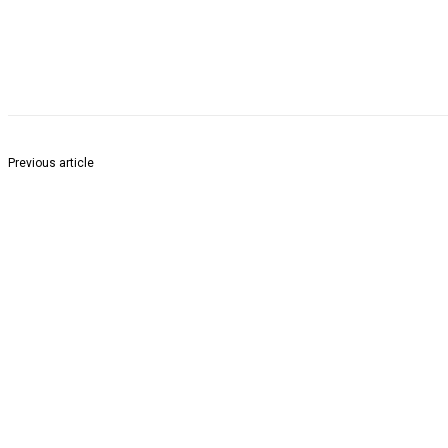
Share
Previous article
जिल्हास्तरीय शालेय क्रीडा स्पर्धासंदर्भात 22 जुलै रोजी ऑनलाईन प्रशिक्षण