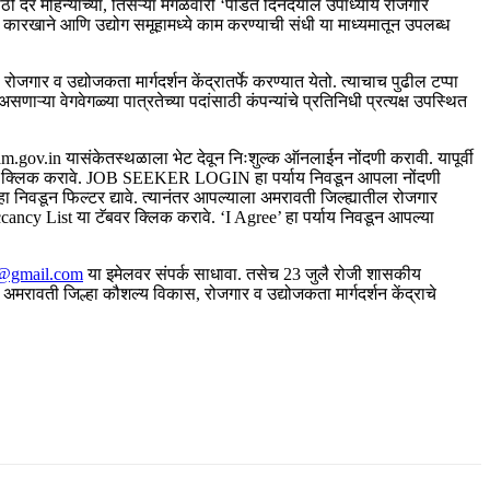
ाठी दर महिन्याच्या, तिसऱ्या मंगळवारी ‘पंडित दिनदयाल उपाध्याय रोजगार
ा, कारखाने आणि उद्योग समूहामध्ये काम करण्याची संधी या माध्यमातून उपलब्ध
रोजगार व उद्योजकता मार्गदर्शन केंद्रातर्फे करण्यात येतो. त्याचाच पुढील टप्पा
या वेगवेगळ्या पात्रतेच्या पदांसाठी कंपन्यांचे प्रतिनिधी प्रत्यक्ष उपस्थित
v.in यासंकेतस्थळाला भेट देवून निःशुल्क ऑनलाईन नोंदणी करावी. यापूर्वी
वर क्लिक करावे. JOB SEEKER LOGIN हा पर्याय निवडून आपला नोंदणी
निवडून फिल्टर द्यावे. त्यानंतर आपल्याला अमरावती जिल्ह्यातील रोजगार
accancy List या टॅबवर क्लिक करावे. ‘I Agree’ हा पर्याय निवडून आपल्या
r@gmail.com
या इमेलवर संपर्क साधावा. तसेच 23 जुलै रोजी शासकीय
अमरावती जिल्हा कौशल्य विकास, रोजगार व उद्योजकता मार्गदर्शन केंद्राचे