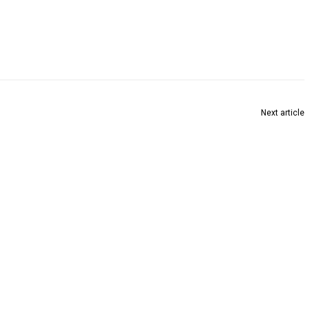
Next article
क्षयरोग मुक्त ग्रामपंचायत होण्यासाठी प्रयत्न करा : सौरभ कटियार