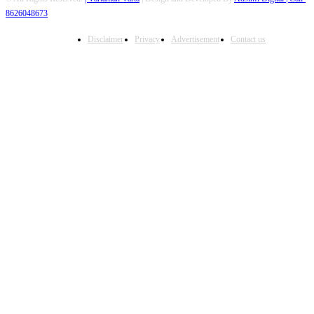
8626048673
Disclaimer
Privacy
Advertisement
Contact us