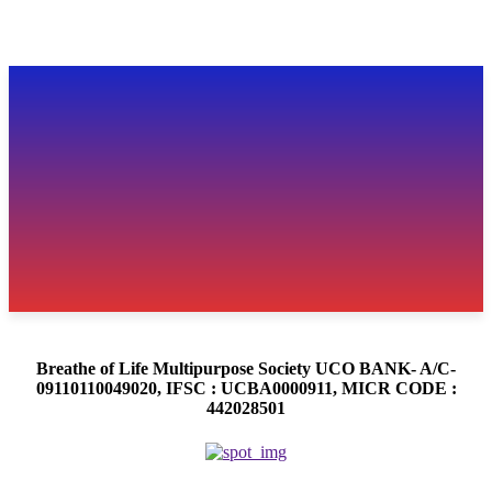
Breathe of Life Multipurpose Society UCO BANK- A/C-
09110110049020, IFSC : UCBA0000911, MICR CODE :
442028501