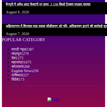
मैनपुरी में अवैध आटा फैक्ट्री पर छापा, 2,150 किलो टैल्कम पाउडर बरामद
August 8, 2026
अहिल्यानगर में शिरसाठ मला सड़क चौड़ीकरण को गति, अतिक्रमण हटाने की कार्रवाई शुर
August 7, 2026
POPULAR CATEGORY
मराठी न्यूज़
2387
चंद्रपूर
1279
देश
1272
महाराष्ट्र
1075
कोलकता
268
English News
259
राशिफल
227
विदेश
173