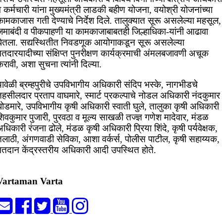
 कर्मचारी यांना मुख्यमंत्री लाडकी बहीण योजना, वयोश्री योजनांच्या
ामकाजास गती देण्याचे निर्देश दिले. तालुक्यात सूरू असलेल्या महसूल,
जमाबंदी व पीकपाहणी या कामकाजाबाबतही जिल्हाधिका-यांनी आढावा
घेतला. सद्यस्थितीत निवडणूक आयोगाकडून सूरू असलेल्या
तदारयादीच्या संक्षिप्त पुनरीक्षण कार्यक्रमाची अंमलबजावणी अचूक
रावी, अशा सुचना त्यांनी दिल्या.
ावेळी ब्रम्हपुरीचे उपविभागीय अधिकारी संदिप भस्के, नागभीडचे
हसीलदार प्रताप वाघमारे, स्मार्ट प्रकल्पाचे नोडल अधिकारी नंदकुमार
घोडमारे, उपविभागीय कृषी अधिकारी स्वाती घुले, तालुका कृषी अधिकारी
िवकुमार पुजारी, पुरवठा व मूल्य साखळी तज्ज्ञ गणेश मादेवार, मंडळ
धिकारी रंजना ढोले, मंडळ कृषी अधिकारी प्रिया शिंदे, कृषी पर्यवेक्षक,
तलाठी, अंगणवाडी सेविका, आशा वर्कर्स, पोलीस पाटील, कृषी सहाय्यक,
मतदान केंद्रस्तरीय अधिकारी आदी उपस्थित होते.
Vartaman Varta