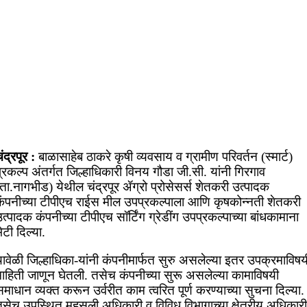
ंद्रपूर :
बाळासाहेब ठाकरे कृषी व्यवसाय व ग्रामीण परिवर्तन (स्मार्ट)
्रकल्प अंतर्गत जिल्हाधिकारी विनय गौडा जी.सी. यांनी गिरगाव
ता.नागभीड) येथील चंद्रपूर ॲग्रो प्रोसेसर्स शेतकरी उत्पादक
कंपनीच्या टीपीएच राईस मील उपप्रकल्पाला आणि कृषकोन्नती शेतकरी
त्पादक कंपनीच्या टीपीएच सॉर्टिंग ग्रेडींग उपप्रकल्पाच्या बांधकामाना
ेटी दिल्या.
ावेळी जिल्हाधिका-यांनी कंपनीमार्फत सुरु असलेल्या इतर उपक्रमाविषय
माहिती जाणून घेतली. तसेच कंपनीच्या सुरू असलेल्या कामाविषयी
माधान व्यक्त करून उर्वरीत काम त्वरित पूर्ण करण्याच्या सुचना दिल्या.
तसेच उपस्थित महसूली अधिकारी व विविध विभागाच्या क्षेत्रीय अधिकारी