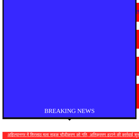
देश
अहिल्यानगर में शिरसाठ मला सड़क चौड़ीकरण को गति, अतिक्रमण हटाने की कार्रवाई शुर
August 7, 2026
मराठी न्यूज़
चामोर्शीत प्रतिबंधित सुगंधित तंबाखूची अवैध वाहतूक; ₹७.६७ लाखांचा मुद्देमाल जप्त
August 7, 2026
देश
आगरा में भारी बारिश से सड़क धंसी, बीच सड़क पर बना बड़ा गड्ढा
August 7, 2026
मराठी न्यूज़
यवतमाळ : आदिवासी कोलाम समाजाच्या विकासासाठी पालकमंत्री संजय राठोड यांचे मोठे
निर्णय; विविध प्रलंबित मागण्या मार्गी
August 6, 2026
BREAKING NEWS
अहिल्यानगर में शिरसाठ मला सड़क चौड़ीकरण को गति, अतिक्रमण हटाने की कार्रवाई शुर