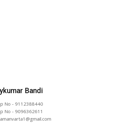
ykumar Bandi
p No - 9112388440
p No - 9096362611
artamanvarta1@gmail.com