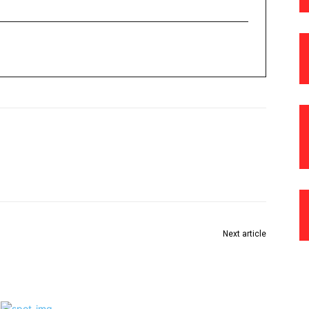
Next article
शहरातील सर्व सार्वजनिक शौचालयाची दुरुस्ती करा : विवेक बोढे