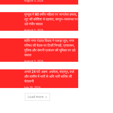
August 5, 2026
घुग्घूस में 80 वर्षीय महिला पर जानलेवा हमला,
लूट की कोशिश से दहशत; कानून-व्यवस्था पर
उठे गंभीर सवाल
August 3, 2026
शांति नगर पंडाल विवाद ने पकड़ा तूल, नगर
परिषद की बैठक पर टिकीं निगाहें; प्रशासन,
पुलिस और कंपनी प्रबंधन की भूमिका पर उठे
सवाल
August 3, 2026
अगले 24 घंटे अहम: अकोला, चंद्रपुर, वर्धा
और वाशीम में भारी से अति भारी बारिश की
चेतावनी
July 30, 2026
Load more