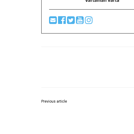
Vartaman Varta
Share
Previous article
तीन प्रकारच्या दत्तक प्रक्रियेनी मिळू शकते आता पालक
बनण्याची संधी