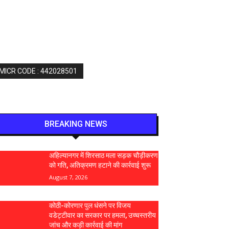
 MICR CODE : 442028501
BREAKING NEWS
अहिल्यानगर में शिरसाठ मला सड़क चौड़ीकरण
को गति, अतिक्रमण हटाने की कार्रवाई शुरू
August 7, 2026
कोठी-कोरणार पुल धंसने पर विजय
वडेट्टीवार का सरकार पर हमला, उच्चस्तरीय
जांच और कड़ी कार्रवाई की मांग