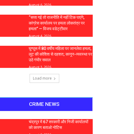
August 6, 2026
“सत्ता गई तो राजनीति में नहीं टिक पाएंगे,
कांग्रेस कार्यालय पर हमला लोकतंत्र पर
हमला” — विजय वडेट्टीवार
August 4, 2026
घुग्घूस में 80 वर्षीय महिला पर जानलेवा हमला,
लूट की कोशिश से दहशत; कानून-व्यवस्था पर
उठे गंभीर सवाल
August 3, 2026
Load more
CRIME NEWS
चंद्रपुर में 67 सरकारी और निजी कार्यालयों
को कारण बताओ नोटिस