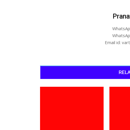
Prana
WhatsAp
WhatsAp
Email id: v
RELA