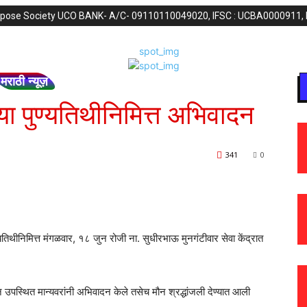
purpose Society UCO BANK- A/C- 09110110049020, IFSC : UCBA0000911,
मराठी न्यूज़
्या पुण्यतिथीनिमित्त अभिवादन
341
0
ुण्यतिथीनिमित्त मंगळवार, १८ जुन रोजी ना. सुधीरभाऊ मुनगंटीवार सेवा केंद्रात
करून उपस्थित मान्यवरांनी अभिवादन केले तसेच मौन श्रद्धांजली देण्यात आली