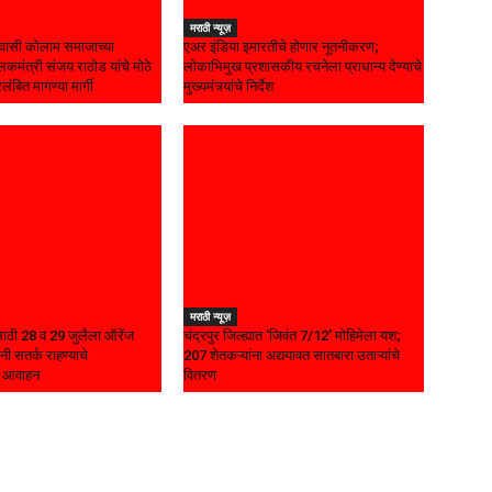
मराठी न्यूज़
ासी कोलाम समाजाच्या
एअर इंडिया इमारतीचे होणार नूतनीकरण;
कमंत्री संजय राठोड यांचे मोठे
लोकाभिमुख प्रशासकीय रचनेला प्राधान्य देण्याचे
रलंबित मागण्या मार्गी
मुख्यमंत्र्यांचे निर्देश
मराठी न्यूज़
यासाठी 28 व 29 जुलैला ऑरेंज
चंद्रपुर जिल्ह्यात ‘जिवंत 7/12’ मोहिमेला यश;
नी सतर्क राहण्याचे
207 शेतकऱ्यांना अद्ययावत सातबारा उताऱ्यांचे
चे आवाहन
वितरण