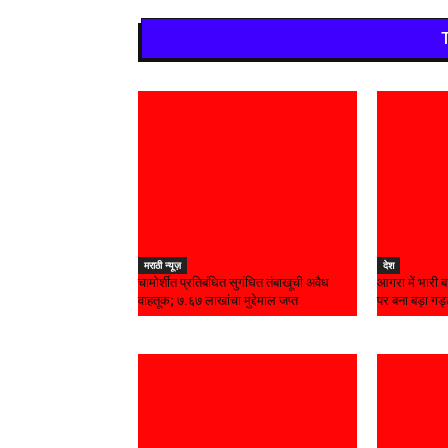
मराठी न्यूज़
देश
चामोर्शीत प्रतिबंधित सुगंधित तंबाखूची अवैध
आगरा में भारी 
वाहतूक; ₹७.६७ लाखांचा मुद्देमाल जप्त
पर बना बड़ा गड्