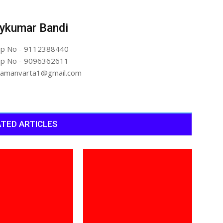
ykumar Bandi
p No - 9112388440
p No - 9096362611
artamanvarta1@gmail.com
TED ARTICLES