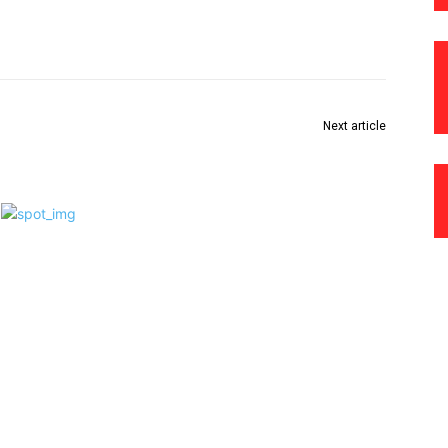
Next article
ड
पोलिस भरती प्रकियेदरम्यान वाहतूक व्यवस्थेत बदल