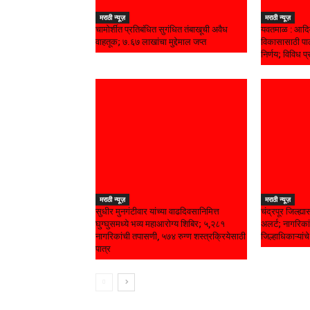
मराठी न्यूज़
मराठी न्यूज़
चामोर्शीत प्रतिबंधित सुगंधित तंबाखूची अवैध
यवतमाळ : आदिव
वाहतूक; ₹७.६७ लाखांचा मुद्देमाल जप्त
विकासासाठी पाल
निर्णय; विविध प्
मराठी न्यूज़
मराठी न्यूज़
सुधीर मुनगंटीवार यांच्या वाढदिवसानिमित्त
चंद्रपूर जिल्ह्
घुग्घुसमध्ये भव्य महाआरोग्य शिबिर; ५,२८१
अलर्ट; नागरिकां
नागरिकांची तपासणी, ५७४ रुग्ण शस्त्रक्रियेसाठी
जिल्हाधिकाऱ्यां
पात्र