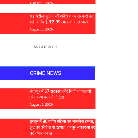
August 3, 2026
गड़चिरौली पुलिस की अवैध शराब तस्करी पर
बड़ी कार्रवाई, ₹22.99 लाख का माल जब्त
August 3, 2026
Load more
CRIME NEWS
चंद्रपुर में 67 सरकारी और निजी कार्यालयों
को कारण बताओ नोटिस
August 5, 2026
घुग्घूस में 80 वर्षीय महिला पर जानलेवा हमला,
लूट की कोशिश से दहशत; कानून-व्यवस्था पर
उठे गंभीर सवाल