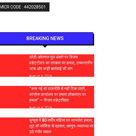
 MICR CODE : 442028501
BREAKING NEWS
कोठी-कोरणार पुल धंसने पर विजय
वडेट्टीवार का सरकार पर हमला, उच्चस्तरीय
जांच और कड़ी कार्रवाई की मांग
August 6, 2026
“सत्ता गई तो राजनीति में नहीं टिक पाएंगे,
कांग्रेस कार्यालय पर हमला लोकतंत्र पर
हमला” — विजय वडेट्टीवार
August 4, 2026
घुग्घूस में 80 वर्षीय महिला पर जानलेवा हमला,
लूट की कोशिश से दहशत; कानून-व्यवस्था पर
उठे गंभीर सवाल