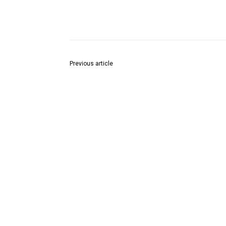
Share
Previous article
ज्येष्ठ नेते चिन्नाजी नलभोगा यांची जिल्हा शांतता कमेटीत निव