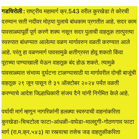
गडचिरोली :
राष्ट्रीय महामार्ग क्र.543 वरील कुरखेडा ते कोरची
दरम्यान सती नदीवर मोठ्या पुलाचे बांधकाम प्रगतीत आहे. सदर काम
पावसाळ्यापूर्वी पूर्ण करणे शक्य नसून सदर पुलाची वाहतूक तात्पुरत्या
स्वरुपात बांधण्यात आलेल्या वळण मार्गावरुन वळती करण्यात आले
आहे. परंतु हा वळणमार्ग पावसामुळे क्षतीग्रस्त होवू शकतो किंवा
पूराच्या पाण्याखाली येऊन वाहतूक बंद होऊ शकते. त्यामुळे
पावसाळ्यात संभाव्य दुर्घटना टाळण्यासाठी या मार्गावरील दोन्ही बाजूंची
वाहतूक २९ जून पासून ते ३१ ऑक्टोबर २०२४ पर्यंत वळती
करण्याचे आदेश जिल्हाधिकारी संजय दैने यांनी निर्गमित केले आहे.
पर्यायी मार्ग म्हणून नागरिकांनी हलक्या स्वरुपाची वाहनांकरिता
कुरखेडा-चिचटोला फाटा-आंधळी-वाघेडा-मालदुगी-गोठणगाव फाटा
मार्ग (रा.म.क्र.५४३) या रस्त्याचा तसेच जड वाहतुकीकरिता