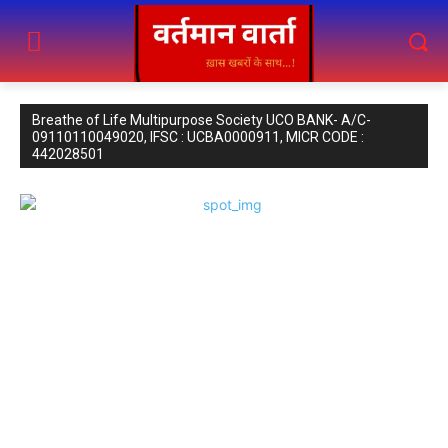
Breathe of Life Multipurpose Society UCO BANK- A/C-
09110110049020, IFSC : UCBA0000911, MICR CODE :
442028501