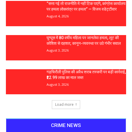
“सत्ता गई तो राजनीति में नहीं टिक पाएंगे, कांग्रेस कार्यालय
पर हमला लोकतंत्र पर हमला” — विजय वडेट्टीवार
August 4, 2026
घुग्घूस में 80 वर्षीय महिला पर जानलेवा हमला, लूट की
कोशिश से दहशत; कानून-व्यवस्था पर उठे गंभीर सवाल
August 3, 2026
गड़चिरौली पुलिस की अवैध शराब तस्करी पर बड़ी कार्रवाई,
₹22.99 लाख का माल जब्त
August 3, 2026
Load more
CRIME NEWS