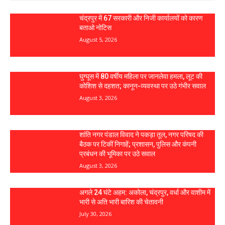
चंद्रपुर में 67 सरकारी और निजी कार्यालयों को कारण
बताओ नोटिस
August 5, 2026
घुग्घूस में 80 वर्षीय महिला पर जानलेवा हमला, लूट की
कोशिश से दहशत; कानून-व्यवस्था पर उठे गंभीर सवाल
August 3, 2026
शांति नगर पंडाल विवाद ने पकड़ा तूल, नगर परिषद की
बैठक पर टिकीं निगाहें; प्रशासन, पुलिस और कंपनी
प्रबंधन की भूमिका पर उठे सवाल
August 3, 2026
अगले 24 घंटे अहम: अकोला, चंद्रपुर, वर्धा और वाशीम में
भारी से अति भारी बारिश की चेतावनी
July 30, 2026