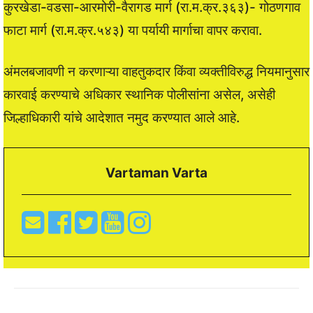
कुरखेडा-वडसा-आरमोरी-वैरागड मार्ग (रा.म.क्र.३६३)- गोठणगाव
फाटा मार्ग (रा.म.क्र.५४३) या पर्यायी मार्गाचा वापर करावा.
अंमलबजावणी न करणाऱ्‍या वाहतुकदार किंवा व्यक्तीविरुद्ध नियमानुसार
कारवाई करण्याचे अधिकार स्थानिक पोलीसांना असेल, असेही
जिल्हाधिकारी यांचे आदेशात नमुद करण्यात आले आहे.
Vartaman Varta