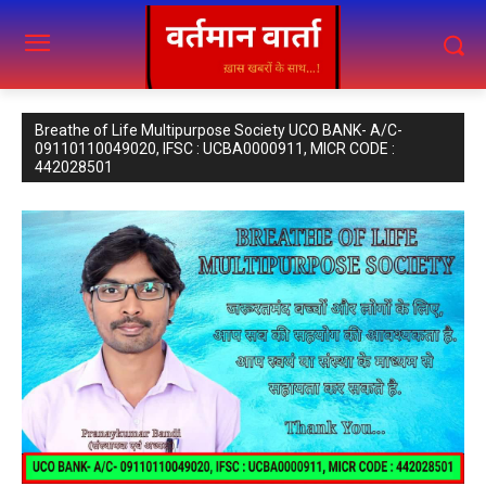
Breathe of Life Multipurpose Society UCO BANK- A/C-
09110110049020, IFSC : UCBA0000911, MICR CODE :
442028501