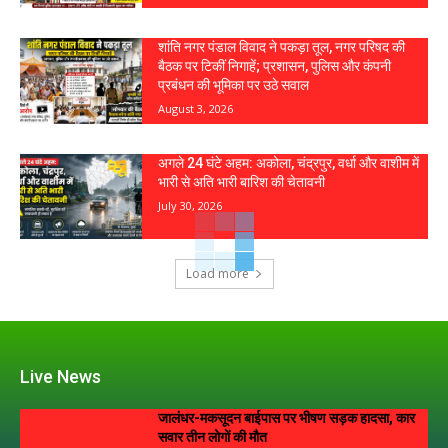
शांति नगर पंडाल विवाद ने पकड़ा तूल, नगर परिषद की
बैठक पर टिकीं निगाहें; प्रशासन, पुलिस और कंपनी
प्रबंधन की भूमिका पर उठे सवाल
August 3, 2026
अगले 24 घंटे अहम: अकोला, चंद्रपुर, वर्धा और वाशीम में
भारी से अति भारी बारिश की चेतावनी
July 30, 2026
Load more
Live News
जालंधर-मकसूदन बाईपास पर भीषण सड़क हादसा, कार
सवार तीन लोगों की मौत