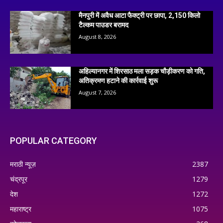
मैनपुरी में अवैध आटा फैक्ट्री पर छापा, 2,150 किलो
टैल्कम पाउडर बरामद
August 8, 2026
अहिल्यानगर में शिरसाठ मला सड़क चौड़ीकरण को गति,
अतिक्रमण हटाने की कार्रवाई शुरू
August 7, 2026
POPULAR CATEGORY
मराठी न्यूज़
2387
चंद्रपूर
1279
देश
1272
महाराष्ट्र
1075