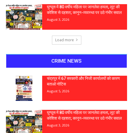
घुग्घूस में 80 वर्षीय महिला पर जानलेवा हमला, लूट की
कोशिश से दहशत; कानून-व्यवस्था पर उठे गंभीर सवाल
August 3, 2026
Load more
CRIME NEWS
चंद्रपुर में 67 सरकारी और निजी कार्यालयों को कारण
बताओ नोटिस
August 5, 2026
घुग्घूस में 80 वर्षीय महिला पर जानलेवा हमला, लूट की
कोशिश से दहशत; कानून-व्यवस्था पर उठे गंभीर सवाल
August 3, 2026