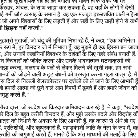
हुत ही खुशीदायक रहा है! हर बंगाली का भावनात्मक संबंध जो मेरे
किरदार, अंचल, के साथ साझा कर सकता है, वह यहाँ के लोगों में देखी
गई गर्मी और उत्साह के समान है. वह एक मजबूत इच्छाशक्ति वाली महिल
ै जो अपने विश्वासों के लिए लड़ती हैं और सही के लिए खड़ी होने से कभ
भी झिझक नहीं करती.”
ुहात्रो मुखर्जी, जो चंदू की भूमिका निभा रहे हैं, ने कहा, “एक अभिनेता
े रूप में, हर किरदार जो मैं निभाता हूँ, वह मुझमें ही एक हिस्सा बन जाता
ै, और उनकी कहानियाँ विश्वभर के दर्शकों के लिए गहरे संबंध बनाती हैं.
इन किरदारों को जीवंत करना और उनके भावनात्मक घटनाक्रमों को
साझा करना, अलगाव के पलों से लेकर मिलने की खुशी तक, हम सभी
ानवों को जोड़ने वाली अटूट बंधनों को प्रस्तुत करना गहरा यात्रा है. मैं
स दिल से निकली रोलरकोस्टर पर दर्शकों को ले जाने के लिए आभारी हूँ
ो हमारी आत्मा को छूने वाले आम विषयों में डूबते हैं और हमारे जीवन को
मृद्ध करते हैं.”
सौरव दास, जो स्वदेश का किरदार अभिवादन कर रहे हैं, ने कहा, “स्वदे
ेरे दिल के बहुत करीबी किरदार हैं, और मुझे उसके बदले और विद्रोह क
ात्रा को निभाने के अवसर के लिए आभारी हूँ. वह कारण से अंधे हो गए
ैं, प्रतिशोधी, और बहुप्रकारी हैं. पहाड़बंगशी जाति के नेता के रूप में, व
्रांति की अगुआई करते हैं, मानते हैं कि अंत माध्यमों की भलाई के लिए