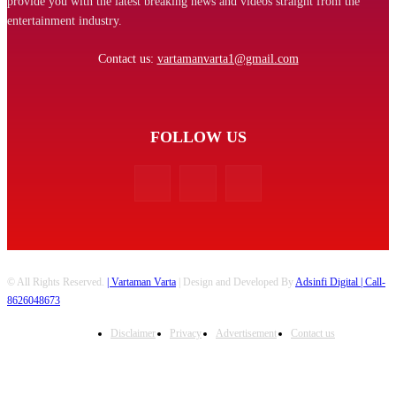
provide you with the latest breaking news and videos straight from the
entertainment industry.
Contact us:
vartamanvarta1@gmail.com
FOLLOW US
© All Rights Reserved.
| Vartaman Varta
| Design and Developed By
Adsinfi Digital
| Call-
8626048673
Disclaimer
Privacy
Advertisement
Contact us