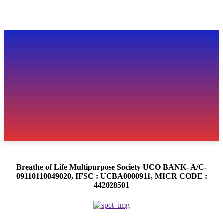
Breathe of Life Multipurpose Society UCO BANK- A/C-
09110110049020, IFSC : UCBA0000911, MICR CODE :
442028501