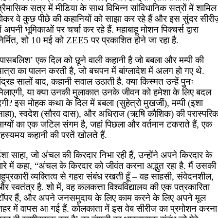
्रैमासिक सत्र में मीडिया के साथ विभिन्न सांविधानिक सत्रों में शामिल
ोकर वे कुछ पीछे की कहानियों को साझा कर रहे हैं और इस सुंदर सीरीज
ें अपनी भूमिकाओं पर चर्चा कर रहे हैं. महाबाहू मोशन पिक्चर्स द्वारा
निर्मित, शो 10 मई को ZEE5 पर प्रकाशित होने जा रहा है.
‘पासबलिश’ एक दिल को छूने वाली कहानी है जो बबला और मम्पी की
ात्रा का पालन करती है, जो बचपन में बांग्लादेश में अलग हो गए थे.
ंद्रह सालों बाद, कहानी सवाल उठाती है. क्या किस्मत उन्हें पुनः
मिलाएगी, या क्या उनकी मुलाकात उनके जीवन को हमेशा के लिए बदल
ेगी? इस मोहक कथा के दिल में बबला (सुहेत्रो मुखर्जी), मम्पी (इशा
साहा), स्वदेश (सौरव दास), और अधिराज (ऋषि कौशिक) की परास्परि
ाग्यों का एक जटिल संगम है, जहां पिछला और वर्तमान टकराते हैं, एक
हस्यमय कहानी की परतें खोलते हैं.
शा साहा, जो अंचल की किरदार निभा रही हैं, उन्होंने अपने किरदार के
ारे में कहा, “अंचल के किरदार को जीवंत करना अद्भुत रहा है. मैं उसकी
हुप्रकारी व्यक्तित्व से गहरा संबंध रखती हूँ – वह साहसी, संवेदनशील,
र स्वतंत्र है. शो में, वह कलकत्ता विश्वविद्यालय की एक पत्रकारिता
टॉपर हैं, और अपने जनसमुदाय के लिए काम करने के लिए अपने मूल
शहर में वापस आ गई हैं. कोलकाता में इस वेब सीरीज का प्रमोशन करना