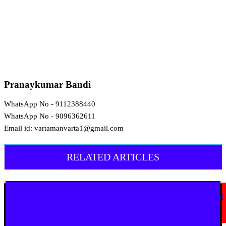
Pranaykumar Bandi
WhatsApp No - 9112388440
WhatsApp No - 9096362611
Email id: vartamanvarta1@gmail.com
RELATED ARTICLES
कोलकता
सस्टेनेबल फ्यूचर की ओर गोवा, नई दिल्ली में राष्ट्रीय मंच पर दिखाया इंफ्रास्ट्रक्चर का
नया अत्याधुनिक रूप
July 31, 2026