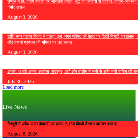
घुग्घूस में 80 वर्षीय महिला पर जानलेवा हमला, लूट की कोशिश से दहशत; कानून-व्यवस्था 
गंभीर सवाल
August 3, 2026
शांति नगर पंडाल विवाद ने पकड़ा तूल, नगर परिषद की बैठक पर टिकीं निगाहें; प्रशासन, 
और कंपनी प्रबंधन की भूमिका पर उठे सवाल
August 3, 2026
अगले 24 घंटे अहम: अकोला, चंद्रपुर, वर्धा और वाशीम में भारी से अति भारी बारिश की चे
July 30, 2026
Load more
Live News
मैनपुरी में अवैध आटा फैक्ट्री पर छापा, 2,150 किलो टैल्कम पाउडर बरामद
August 8, 2026