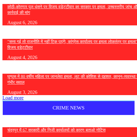
कोठी-कोरणार पुल धंसने पर विजय वडेट्टीवार का सरकार पर हमला, उच्चस्तरीय जांच औ
कार्रवाई की मांग
August 6, 2026
“सत्ता गई तो राजनीति में नहीं टिक पाएंगे, कांग्रेस कार्यालय पर हमला लोकतंत्र पर हमल
विजय वडेट्टीवार
August 4, 2026
घुग्घूस में 80 वर्षीय महिला पर जानलेवा हमला, लूट की कोशिश से दहशत; कानून-व्यवस्था 
गंभीर सवाल
August 3, 2026
Load more
CRIME NEWS
चंद्रपुर में 67 सरकारी और निजी कार्यालयों को कारण बताओ नोटिस