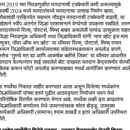
सन 2019 च्या निवडणुकीत मतदानाची टक्केवारी कमी असल्यामुळे
ावर्षी 2024 मध्ये मतदारांमध्ये मतदानाचा उत्साह निर्माण व्हावा,
लोकशाही प्रक्रियेत सहभाग नोंदवून मतदानाची टक्केवारी वाढावी, या
द्देशाने स्वीप अंतर्गत जिल्हा प्रशासनाने वेगवेगळे उपक्रम राबविले. तरु
तदारांमध्ये रिल्स्, पोस्टर्स, मिम्स् बाबत असलेली प्रचंड उत्सुकता पाहत
जिल्हा निवडणूक अधिकारी तथा जिल्हाधिकारी यांनी ‘माय व्होट इज माय
्युचर, पॉवर ऑफ वन व्होट’ या थीमवर रिल्स्, पोस्टर्स, मिम्स् तयार
करून जिल्हाधिकारी कार्यालयाच्या संकेतस्थळावरून अपलोड करणे,
तसेच ‘तुमचे मत द्या आणि आकर्षक बक्षीसे जिंका’ या थीमवर आधारीत
मतदान केल्यानंतर शाई लावलेले बोट दाखवत मतदान केंद्रासमोर सेल्फ
क्लिक करून फोटो अपलोड करण्याबाबत स्पर्धा आयोजित करण्यात आल
ोती.
ा स्पर्धेचा निकाल जाहीर करण्यात आला असून विजेत्या स्पर्धकांना
जिल्हाधिकारी यांच्या हस्ते पुढील आठवड्यात नियोजन भवन येथे
ारितोषिक वितरीत करण्यात येणार आहे. स्पर्धेचा लकी ड्रा काढतांना
िल्हाधिकारी कार्यालय येथे उपवनसंरक्षक श्वेता बोड्डू, उपमुख्य
कार्यकारी अधिकारी (सामान्य) श्याम वाखर्डे व इतर अधिकारी उपस्थित
ोते.