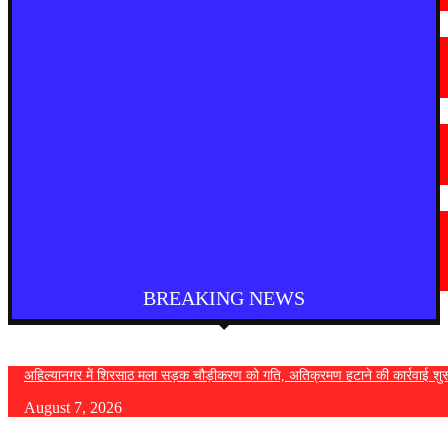
August 7, 2026
मराठी न्यूज़
चामोर्शीत प्रतिबंधित सुगंधित तंबाखूची अवैध वाहतूक; ₹७.६७ लाखांचा मुद्देमाल जप्त
August 7, 2026
देश
आगरा में भारी बारिश से सड़क धंसी, बीच सड़क पर बना बड़ा गड्ढा
August 7, 2026
मराठी न्यूज़
यवतमाळ : आदिवासी कोलाम समाजाच्या विकासासाठी पालकमंत्री संजय राठोड यांचे मोठे
निर्णय; विविध प्रलंबित मागण्या मार्गी
August 6, 2026
BREAKING NEWS
अहिल्यानगर में शिरसाठ मला सड़क चौड़ीकरण को गति, अतिक्रमण हटाने की कार्रवाई शुर
August 7, 2026