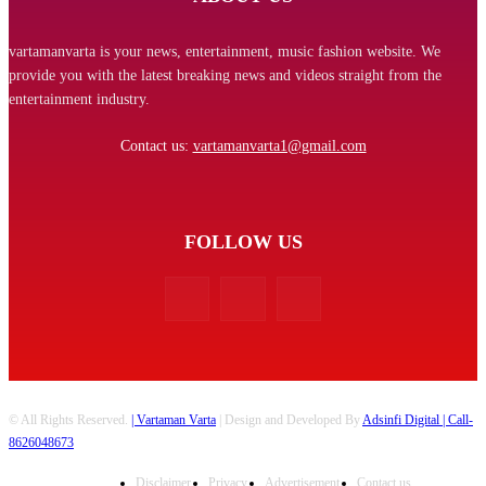
vartamanvarta is your news, entertainment, music fashion website. We
provide you with the latest breaking news and videos straight from the
entertainment industry.
Contact us:
vartamanvarta1@gmail.com
FOLLOW US
© All Rights Reserved.
| Vartaman Varta
| Design and Developed By
Adsinfi Digital
| Call-
8626048673
Disclaimer
Privacy
Advertisement
Contact us