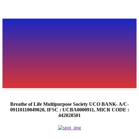
Breathe of Life Multipurpose Society UCO BANK- A/C-
09110110049020, IFSC : UCBA0000911, MICR CODE :
442028501