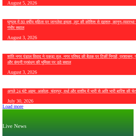
August 5, 2026
घुग्घूस में 80 वर्षीय महिला पर जानलेवा हमला, लूट की कोशिश से दहशत; कानून-व्यवस्था 
गंभीर सवाल
August 3, 2026
शांति नगर पंडाल विवाद ने पकड़ा तूल, नगर परिषद की बैठक पर टिकीं निगाहें; प्रशासन, 
और कंपनी प्रबंधन की भूमिका पर उठे सवाल
August 3, 2026
अगले 24 घंटे अहम: अकोला, चंद्रपुर, वर्धा और वाशीम में भारी से अति भारी बारिश की चे
July 30, 2026
Load more
Live News