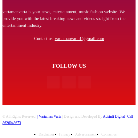
vartamanvarta is your news, entertainment, music fashion website. We
provide you with the latest breaking news and videos straight from the
entertainment industry.
Contact us:
vartamanvarta1@gmail.com
FOLLOW US
© All Rights Reserved.
| Vartaman Varta
| Design and Developed By
Adsinfi Digital
| Call-
8626048673
Disclaimer
Privacy
Advertisement
Contact us