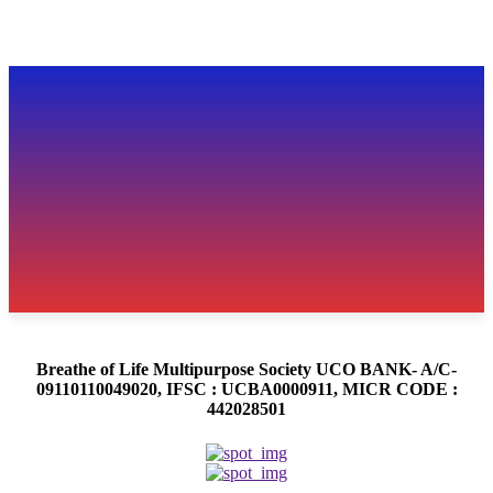
Breathe of Life Multipurpose Society UCO BANK- A/C-
09110110049020, IFSC : UCBA0000911, MICR CODE :
442028501