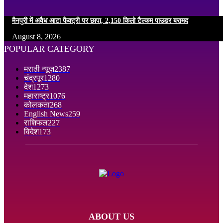
मैनपुरी में अवैध आटा फैक्ट्री पर छापा, 2,150 किलो टैल्कम पाउडर बरामद
August 8, 2026
POPULAR CATEGORY
मराठी न्यूज़
2387
चंद्रपूर
1280
देश
1273
महाराष्ट्र
1076
कोलकता
268
English News
259
राशिफल
227
विदेश
173
ABOUT US