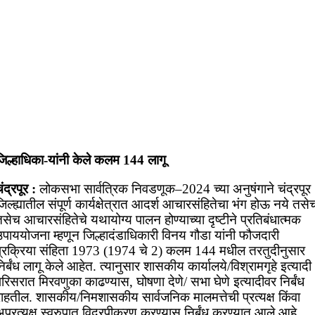
जिल्हाधिका-यांनी केले कलम 144 लागू
ंद्रपूर :
लोकसभा सार्वत्रिक निवडणूक–2024 च्या अनुषंगाने चंद्रपूर
िल्ह्यातील संपूर्ण कार्यक्षेत्रात आदर्श आचारसंहितेचा भंग होऊ नये तसे
सेच आचारसंहितेचे यथायोग्य पालन होण्याच्या दृष्टीने प्रतिबंधात्मक
उपाययोजना म्हणून जिल्हादंडाधिकारी विनय गौडा यांनी फौजदारी
प्रक्रिया संहिता 1973 (1974 चे 2) कलम 144 मधील तरतुदीनुसार
िर्बंध लागू केले आहेत. त्यानुसार शासकीय कार्यालये/विश्रामगृहे इत्यादी
रिसरात मिरवणुका काढण्यास, घोषणा देणे/ सभा घेणे इत्यादीवर निर्बंध
राहतील. शासकीय/निमशासकीय सार्वजनिक मालमत्तेची प्रत्यक्ष किंवा
प्रत्यक्ष स्वरुपात विद्रपीकरण करण्यास निर्बंध करण्यात आले आहे.