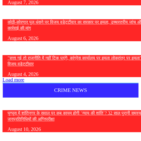
August 7, 2026
कोठी-कोरणार पुल धंसने पर विजय वडेट्टीवार का सरकार पर हमला, उच्चस्तरीय जांच औ
कार्रवाई की मांग
August 6, 2026
“सत्ता गई तो राजनीति में नहीं टिक पाएंगे, कांग्रेस कार्यालय पर हमला लोकतंत्र पर हमल
विजय वडेट्टीवार
August 4, 2026
Load more
CRIME NEWS
घुग्घूस में शांतिनगर के सवाल पर कब कायम होगी ‘न्याय की शांति’? 32 साल पुरानी समस्य
जनप्रतिनिधियों की अग्निपरीक्षा
August 10, 2026