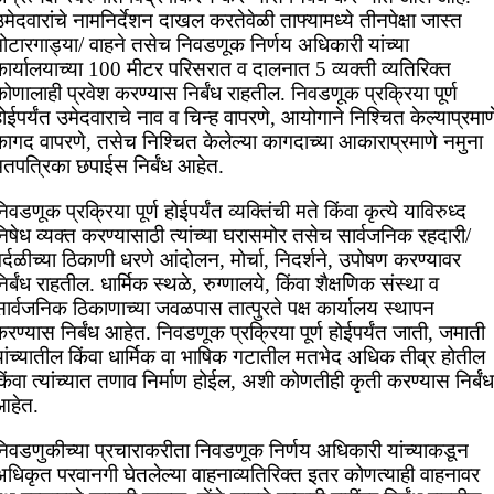
मेदवारांचे नामनिर्देशन दाखल करतेवेळी ताफ्यामध्ये तीनपेक्षा जास्त
ोटारगाड्या/ वाहने तसेच निवडणूक निर्णय अधिकारी यांच्या
ार्यालयाच्या 100 मीटर परिसरात व दालनात 5 व्यक्ती व्यतिरिक्त
ोणालाही प्रवेश करण्यास निर्बंध राहतील. निवडणूक प्रक्रिया पूर्ण
ोईपर्यंत उमेदवाराचे नाव व चिन्ह वापरणे, आयोगाने निश्चित केल्याप्रमाण
कागद वापरणे, तसेच निश्चित केलेल्या कागदाच्या आकाराप्रमाणे नमुना
मतपत्रिका छपाईस निर्बंध आहेत.
िवडणूक प्रक्रिया पूर्ण होईपर्यंत व्यक्तिंची मते किंवा कृत्ये याविरुध्द
िषेध व्यक्त करण्यासाठी त्यांच्या घरासमोर तसेच सार्वजनिक रहदारी/
र्दळीच्या ठिकाणी धरणे आंदोलन, मोर्चा, निदर्शने, उपोषण करण्यावर
िर्बंध राहतील. धार्मिक स्थळे, रुग्णालये, किंवा शैक्षणिक संस्था व
ार्वजनिक ठिकाणाच्या जवळपास तात्पुरते पक्ष कार्यालय स्थापन
रण्यास निर्बंध आहेत. निवडणूक प्रक्रिया पूर्ण होईपर्यंत जाती, जमाती
यांच्यातील किंवा धार्मिक वा भाषिक गटातील मतभेद अधिक तीव्र होतील
िंवा त्यांच्यात तणाव निर्माण होईल, अशी कोणतीही कृती करण्यास निर्बंध
आहेत.
निवडणुकीच्या प्रचाराकरीता निवडणूक निर्णय अधिकारी यांच्याकडून
अधिकृत परवानगी घेतलेल्या वाहनाव्यतिरिक्त इतर कोणत्याही वाहनावर