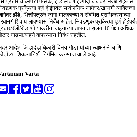
क्ष प्रचाराचे कापडी फलक, झेंडे लावणे इत्यादी बाबींवर निर्बंध राहतील.
िवडणूक प्रक्रिया पूर्ण होईपर्यंत सार्वजनिक जागेवर/खाजगी व्यक्तिच्या
ागेवर झेंडे, भित्तीपत्रके जागा मालकाच्या व संबंधित प्राधिकरणाच्या
रवानगीशिवाय लावण्यास निर्बंध आहेत. निवडणूक प्रक्रिया पूर्ण होईपर्यं
प्रचार/रॅली/रोड-शो याकरीता वाहनाच्या ताफ्यात सलग 10 पेक्षा अधिक
ोटार गाड्या/वाहने वापरण्यास निर्बंध राहतील.
दर आदेश जिल्हादंडाधिकारी विनय गौडा यांच्या स्वाक्षरीने आणि
ोर्टाच्या शिक्क्यानिशी निर्गमित करण्यात आले आहे.
Vartaman Varta