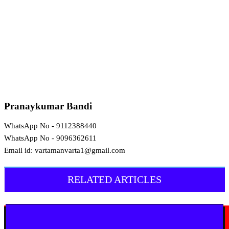
Pranaykumar Bandi
WhatsApp No - 9112388440
WhatsApp No - 9096362611
Email id: vartamanvarta1@gmail.com
RELATED ARTICLES
मराठी न्यूज़
चामोर्शीत प्रतिबंधित सुगंधित तंबाखूची अवैध वाहतूक; ₹७.६७ लाखांचा मुद्देमाल जप्त