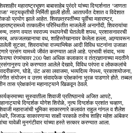
िवशाहीर महाराष्ट्रभूषण बाबासाहेब पुरंदरे यांच्या दिग्दर्शनात ‘जाणता
ाजा’ नाट्यकृतीची निर्मिती झाली होती. आतापर्यंत देशात व विदेशात
ेकडो प्रयोग झाले आहेत. शिवछत्रपतींच्या पूर्वीचा महाराष्ट्र,
हाराष्ट्रामध्ये तत्कालीन परिस्थितीत माजलेली अनागोंदी, शिवरायांचा
जन्म, तरुण वयात स्वराज्य स्थापनेची घेतलेली शपथ, प्रशासनावरची
जरब, अफजलखानाचा वध, शाहिस्तेखानावर केलेला हल्ला, आग्र्यावरून
झालेली सुटका, शिवरायांचा राज्याभिषेक आदी विविध घटनांना उजाळा
ेणारे प्रसंग यामध्ये जीवंत करण्यात आले आहे. प्रभावी संवाद, भव्य
िरत्या रंगमंचावर 200 पेक्षा अधिक कलाकार व तंत्रज्ञानाच्या मदतीने
्रसंगानुरुप उभे करण्यात आलेले देखावे, विविध परंपरा व लोककलांचे
सादरीकरण, घोडे, उंट असा लवाजमा, भव्यदिव्य नेपथ्य, प्रकाशयोजना,
ंगीत संयोजन व उत्तम संवादफेक प्रेक्षकांना भुरळ पाडणारे होते. तब्बल
ीन तास प्रेक्षकांना महानाट्याने खिळवून ठेवले.
ार्यक्रमाच्या सुरुवातीला शिवाजी प्रतिष्ठानचे अजित आपटे,
हानाट्याचे दिग्दर्शक योगेश शिरोळे, नृत्य दिग्दर्शक प्रशांत चव्हाण,
शिवाजी महाराजांची भूमिका साकारणारे कलावंत राहुल गांगल व शैलेश
गंधारे, जिजाऊ साकारणाऱ्या साक्षी परकाळे तसेच शाहिर महेश आंबेकर
ांचा यावेळी मुनगंटीवार यांच्या हस्ते सत्कार करण्यात आला.