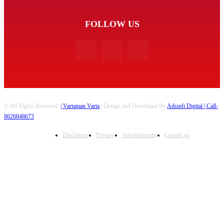
FOLLOW US
© All Rights Reserved.
| Vartaman Varta
| Design and Developed By
Adsinfi Digital
| Call-
8626048673
Disclaimer
Privacy
Advertisement
Contact us