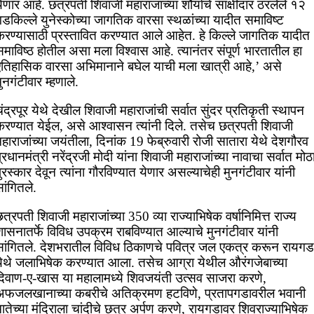
ेणार आहे. छत्रपती शिवाजी महाराजांच्या शौर्याचे साक्षीदार ठरलेले १२
डकिल्ले युनेस्कोच्या जागतिक वारसा स्थळांच्या यादीत समाविष्ट
करण्यासाठी प्रस्तावित करण्यात आले आहेत. हे किल्ले जागतिक यादीत
माविष्ठ होतील असा मला विश्वास आहे. त्यानंतर संपूर्ण भारतातील हा
ऐतिहासिक वारसा अभिमानाने बघेल याची मला खात्री आहे,’ असे
ुनगंटीवार म्हणाले.
ंद्रपूर येथे देखील शिवाजी महाराजांची सर्वात सुंदर प्रतिकृती स्थापन
करण्यात येईल, असे आश्वासन त्यांनी दिले. तसेच छत्रपती शिवाजी
हाराजांच्या जयंतीला, दिनांक 19 फेब्रुवारी रोजी सातारा येथे देशगौरव
्रधानमंत्री नरेंद्रजी मोदी यांना शिवाजी महाराजांच्या नावाचा सर्वात मोठ
ुरस्कार देवून त्यांना गौरविण्यात येणार असल्याचेही मुनगंटीवार यांनी
ांगितले.
त्रपती शिवाजी महाराजांच्या 350 व्या राज्याभिषेक वर्षानिमित्त राज्य
ासनातर्फे विविध उपक्रम राबविण्यात आल्याचे मुनगंटीवार यांनी
सांगितले. देशभरातील विविध ठिकाणचे पवित्र जल एकत्र करून रायगड
येथे जलाभिषेक करण्यात आला. तसेच आग्रा येथील औरंगजेबाच्या
दिवाण-ए-खास या महालामध्ये शिवजयंती उत्सव साजरा करणे,
अफजलखानाच्या कबरीचे अतिक्रमण हटविणे, प्रतापगडावरील भवानी
ातेच्या मंदिराला चांदीचे छत्र अर्पण करणे, रायगडावर शिवराज्याभिषेक