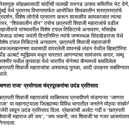
मिरवणूक सोहळ्यासाठी चांदीची पालखी रायगड उत्सव समितीस भेट देणे
ुंबई येथे पुरातत्त्व विभागामार्फत आयोजित शिवकालीन शस्त्रास्त्रांचे
प्रदर्शन, विशेष लोगोचे प्रसारण करून शासकीय कामकाजात त्याचा
वापर, “शिवकालीन होन” तसेच छत्रपती शिवाजी महाराजांचे वडील
शहाजीराजे यांच्यावरील विशेष टपाल तिकिटाचे अनावरण, मॉसाहेब
िजाऊ यांच्या जयंती दिनानिमित्त त्यांचे जन्मस्थळ सिंदखेडराजा येथे
विशेष टपाल तिकिटाचे अनावरण, छत्रपती शिवाजी महाराजांनी
अफजलखानाच्या वधासाठी वापरलेली वाघनखे लंडन येथील व्हिक्टोरिया
अँड अल्बर्ट म्युझियम मधून भारतात आणण्याचा सामंजस्य करार, जम्मू
ाश्मीर मधील कुपवाडा येथे भारतीय सेनेच्या कॅम्पमध्ये बसविलेला
छत्रपती शिवाजी महाराजांचा अश्वारूढ पुतळा, आदी उपक्रम राबविण्यात
आले.
ाणता राजा’ प्रयोगाला चंद्रपूरकरांचा उदंड प्रतिसाद
त्रपती शिवाजी महाराजांचे व्यक्तिमत्व प्रभावीपणे मांडणाऱ्या ‘जाणता
ाजा’ या महानाट्याला जिल्ह्याच्या विविध भागातील जनतेने मोठ्या संख्येन
जेरी लावून उदंड प्रतिसाद दिला. प्रेक्षकांची अलोट गर्दी व ‘छत्रपती
शिवाजी महाराज की जय’, ‘जय भवानी, जय शिवाजी’चा गजर आसमंतात
निनादला.