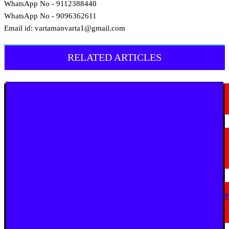
WhatsApp No - 9112388440
WhatsApp No - 9096362611
Email id: vartamanvarta1@gmail.com
RELATED ARTICLES
मराठी न्यूज़
चामोर्शीत प्रतिबंधित सुगंधित तंबाखूची अवैध वाहतूक; ₹७.६७ लाखांचा मुद्देमाल जप्त
August 7, 2026
मराठी न्यूज़
यवतमाळ : आदिवासी कोलाम समाजाच्या विकासासाठी पालकमंत्री संजय राठोड यांचे मोठे
निर्णय; विविध प्रलंबित मागण्या मार्गी
August 6, 2026
मराठी न्यूज़
एअर इंडिया इमारतीचे होणार नूतनीकरण; लोकाभिमुख प्रशासकीय रचनेला प्राधान्य देण्या
मुख्यमंत्र्यांचे निर्देश
August 3, 2026