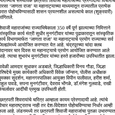
्वराज्याचे संस्थापक छत्रपती शिवाजी महाराजांच्या प्रेरणादायी विचारांच
ारसा ‘जाणता राजा’ या महानाट्याच्या माध्यमातून राज्यातील प्रत्येक
घरात पोहोचविण्यासाठी शासन प्रयत्नशील असल्याचे काल (शुक्रवारी)
ांगितले.
िवाजी महाराजांच्या राज्याभिषेकाला 350 वर्षे पूर्ण झाल्याच्या निमित्ताने
ांस्कृतिक कार्य मंत्री सुधीर मुनगंटीवार यांच्या पुढाकारातून सांस्कृतिक
ार्य विभागामार्फत ‘जाणता राजा’ या महानाट्याचे प्रयोग राज्याच्या सर्व
िल्ह्यांमध्ये आयोजित करण्यात येत आहे. चंद्रपूरच्या चांदा क्लब
मैदानावर चार दिवस या महानाट्याचे प्रयोग आयोजित करण्यात आले
हे. त्याचा शुभारंभ मुनगंटीवार यांच्या हस्ते हजारोंच्या उपस्थितीत झाला
यावेळी आमदार सुधाकर अडबाले, जिल्हाधिकारी विनय गौडा, जिल्हा
परिषदेचे मुख्य कार्यकारी अधिकारी विवेक जॉन्सन, पोलीस अधीक्षक
ुमक्का सुदर्शन, महानगरपालिका आयुक्त विपीन पालीवाल, हरीश शर्मा,
ाहुल पावडे, सपना मुनगंटीवार, देवराव भोंगळे, डॉ.मंगेश गुलवाडे, राखी
ंचर्लावार आदींची प्रमुख उपस्थिती होती.
छत्रपती शिवरायांचे चरित्र आम्हाला कायम प्रेरणादायी आहे. त्यांचे
िचार महाराष्ट्रातच नाही तर देश-विदेशात पोहोचविण्याचा निर्धार आम्ही
केला आहे. लंडनमध्ये तर छत्रपती शिवाजी महाराजांचा पुतळा उभारण्या