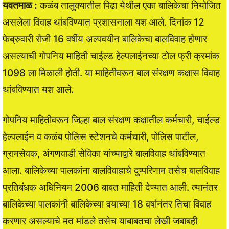
यवतमाळ :
कळंब तालुक्यातील पिढा येथील एका बालिकेचा नियोजित
असलेला विवाह थांबविण्यात प्रशासनाला यश आले. दिनांक 12
फेब्रुवारी रोजी 16 वर्षीय अल्पवयीन बालिकेचा बालविवाह होणार
असल्याची गोपनिय माहिती चाईल्ड हेल्पलाईनच्या टोल फ्री क्रमांक
1098 ला मिळाली होती. या माहितीवरून बाल संरक्षण कक्षास विवाह
थांबविण्यात यश आले.
गोपनिय माहितीवरून जिल्हा बाल संरक्षण कक्षातील कर्मचारी, चाईल्ड
हेल्पलाईन व कळंब पोलिस स्टेशनचे कर्मचारी, पोलिस पाटील,
ग्रामसेवक, अंगणवाडी सेविका यांच्याद्वारे बालविवाह थांबविण्यात
आला. बालिकेच्या पालकांना बालविवाहाचे दुष्परिणाम तसेच बालविवाह
प्रतिबंधक अधिनियम 2006 बाबत माहिती देण्यात आली. त्यानंतर
बालिकेच्या पालकांनी बालिकेच्या वयाच्या 18 वर्षानंतर तिचा विवाह
करणार असल्याचे मत मांडले तसेच याबाबतचा लेखी जबाबही