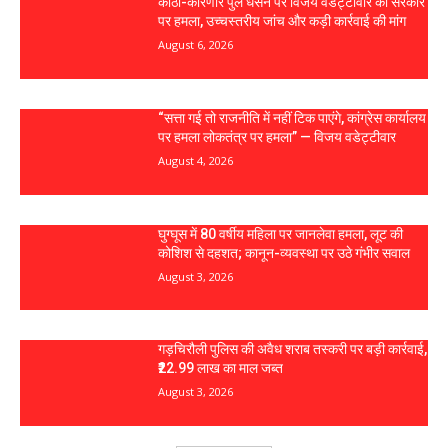
कोठी-कोरणार पुल धंसने पर विजय वडेट्टीवार का सरकार
पर हमला, उच्चस्तरीय जांच और कड़ी कार्रवाई की मांग
August 6, 2026
“सत्ता गई तो राजनीति में नहीं टिक पाएंगे, कांग्रेस कार्यालय
पर हमला लोकतंत्र पर हमला” — विजय वडेट्टीवार
August 4, 2026
घुग्घूस में 80 वर्षीय महिला पर जानलेवा हमला, लूट की
कोशिश से दहशत; कानून-व्यवस्था पर उठे गंभीर सवाल
August 3, 2026
गड़चिरौली पुलिस की अवैध शराब तस्करी पर बड़ी कार्रवाई,
₹22.99 लाख का माल जब्त
August 3, 2026