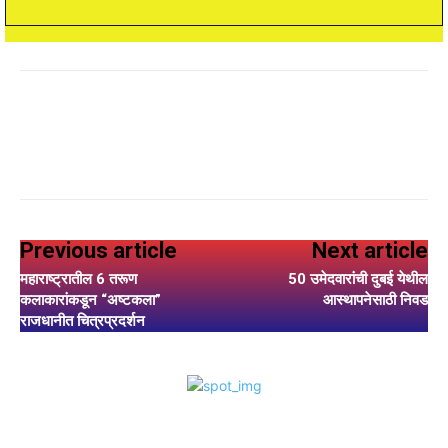
Previous article
Next article
महाराष्ट्रातील 6 तरूण
50 उमेदवारांची दुबई येथील
कलाकारांकडून “अष्टकला”
आस्थापनेसाठी निवड
राजधानीत चित्रप्रदर्शन