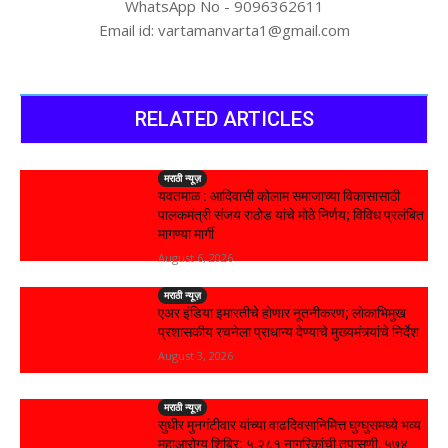
WhatsApp No - 9096362611
Email id: vartamanvarta1@gmail.com
RELATED ARTICLES
मराठी न्यूज़
यवतमाळ : आदिवासी कोलाम समाजाच्या विकासासाठी
पालकमंत्री संजय राठोड यांचे मोठे निर्णय; विविध प्रलंबित
मागण्या मार्गी
August 6, 2026
मराठी न्यूज़
एअर इंडिया इमारतीचे होणार नूतनीकरण; लोकाभिमुख
प्रशासकीय रचनेला प्राधान्य देण्याचे मुख्यमंत्र्यांचे निर्देश
August 3, 2026
मराठी न्यूज़
सुधीर मुनगंटीवार यांच्या वाढदिवसानिमित्त घुग्घुसमध्ये भव्य
महाआरोग्य शिबिर; ५,२८१ नागरिकांची तपासणी, ५७४