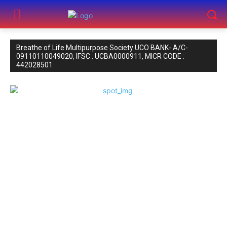
Breathe of Life Multipurpose Society UCO BANK- A/C-
09110110049020, IFSC : UCBA0000911, MICR CODE :
442028501