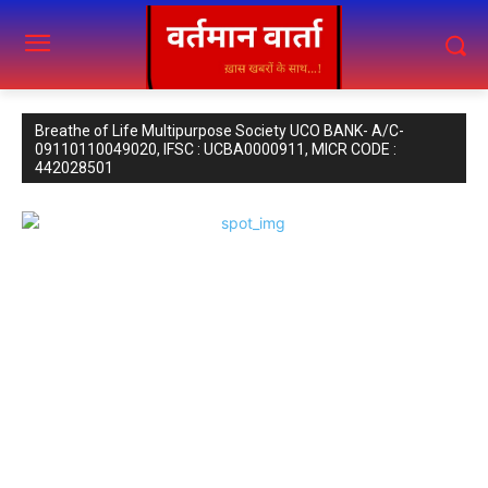
Breathe of Life Multipurpose Society UCO BANK- A/C-
09110110049020, IFSC : UCBA0000911, MICR CODE :
442028501