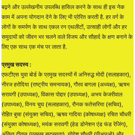
बढ़ने और उल्लेखनीय उपलब्धि हासिल करने के साथ ही इस नेक
काम में अपना योगदान देने के लिए भी प्रेरित करती है. हर वर्ग के
लोगों के समर्पण के साथ एकल रन एथलीटों, उत्साही लोगों और हर
समुदायों को जीवन भर चलने वाले विजय और सौहार्द के क्षण बनाने के
लिए एक साथ एक मंच पर लाता है.
प्रमुख सदस्य :
एफटीएस युवा बोर्ड के प्रमुख सदस्यों में अनिरुद्ध मोदी (सलाहकार),
नीरज हरोदिया (राष्ट्रीय समन्वयक), गौरव बागला (अध्यक्ष), ऋषभ
सरावगी (उपाध्यक्ष), विकास पोद्दार (उपाध्यक्ष), अभय केजरीवाल
(उपाध्यक्ष), विनय चुघ (सलाहकार), रौनक फतेसरिया (सचिव),
रोहित बुचा (संयुक्त सचिव), ऋषव गादिया (कोषाध्यक्ष) रचित चौधरी
(संयुक्त कोषाध्यक्ष), मयंक सरावगी (हेड डोनेशन एंड फंड रेजिंग),
अंकित दीवान (प्रमुख सदस्यता), योगेश चौधरी (पीआरओ) और