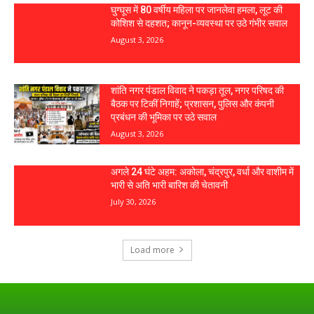
घुग्घूस में 80 वर्षीय महिला पर जानलेवा हमला, लूट की
कोशिश से दहशत; कानून-व्यवस्था पर उठे गंभीर सवाल
August 3, 2026
शांति नगर पंडाल विवाद ने पकड़ा तूल, नगर परिषद की
बैठक पर टिकीं निगाहें; प्रशासन, पुलिस और कंपनी
प्रबंधन की भूमिका पर उठे सवाल
August 3, 2026
अगले 24 घंटे अहम: अकोला, चंद्रपुर, वर्धा और वाशीम में
भारी से अति भारी बारिश की चेतावनी
July 30, 2026
Load more