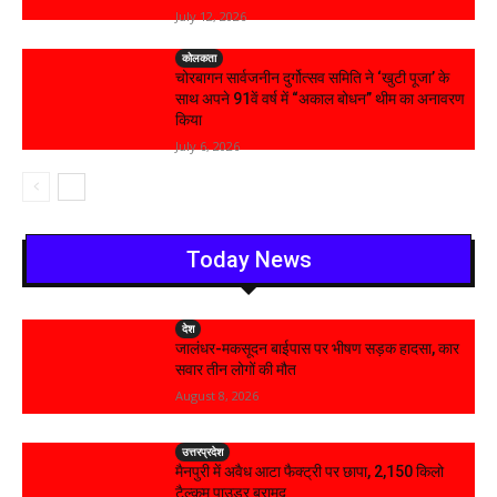
July 12, 2026
कोलकता
चोरबागन सार्वजनीन दुर्गोत्सव समिति ने ‘खुटी पूजा’ के
साथ अपने 91वें वर्ष में “अकाल बोधन” थीम का अनावरण
किया
July 6, 2026
Today News
देश
जालंधर-मकसूदन बाईपास पर भीषण सड़क हादसा, कार
सवार तीन लोगों की मौत
August 8, 2026
उत्तरप्रदेश
मैनपुरी में अवैध आटा फैक्ट्री पर छापा, 2,150 किलो
टैल्कम पाउडर बरामद