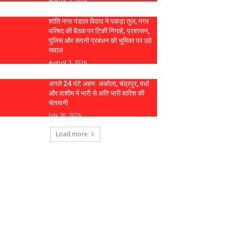
शांति नगर पंडाल विवाद ने पकड़ा तूल, नगर
परिषद की बैठक पर टिकीं निगाहें; प्रशासन,
पुलिस और कंपनी प्रबंधन की भूमिका पर उठे
सवाल
August 3, 2026
अगले 24 घंटे अहम: अकोला, चंद्रपुर, वर्धा
और वाशीम में भारी से अति भारी बारिश की
चेतावनी
July 30, 2026
Load more