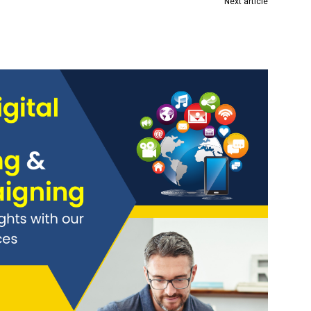
Next article
मणे
दुचाकी मालिकेतील आकर्षक क्रमांक तीनपट शुल्क भरुन
चारचाकींसाठी राखून ठेवता येणार