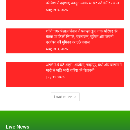
कोशिश से दहशत; कानून-व्यवस्था पर उठे गंभीर सवाल
August 3, 2026
शांति नगर पंडाल विवाद ने पकड़ा तूल, नगर परिषद की
बैठक पर टिकीं निगाहें; प्रशासन, पुलिस और कंपनी
प्रबंधन की भूमिका पर उठे सवाल
August 3, 2026
अगले 24 घंटे अहम: अकोला, चंद्रपुर, वर्धा और वाशीम में
भारी से अति भारी बारिश की चेतावनी
July 30, 2026
Load more
Live News