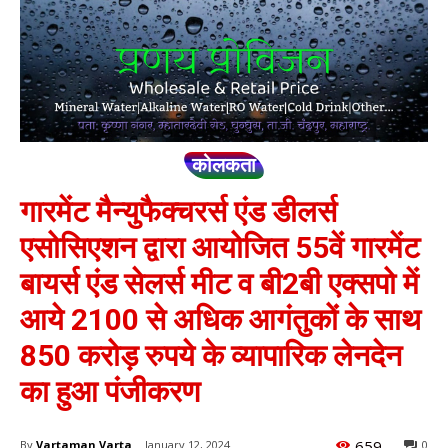
कोलकता
गारमेंट मैन्युफैक्चरर्स एंड डीलर्स
एसोसिएशन द्वारा आयोजित 55वें गारमेंट
बायर्स एंड सेलर्स मीट व बी2बी एक्सपो में
आये 2100 से अधिक आगंतुकों के साथ
850 करोड़ रुपये के व्यापारिक लेनदेन
का हुआ पंजीकरण
659
By
Vartaman Varta
January 12, 2024
0