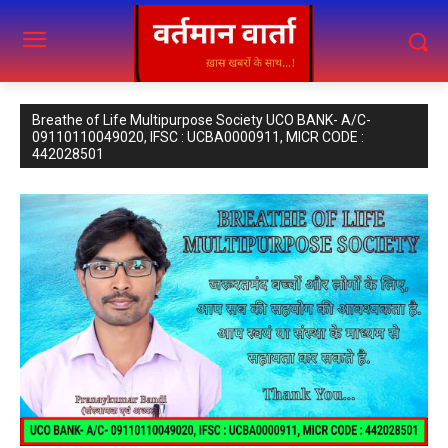
Breathe of Life Multipurpose Society UCO BANK- A/C-
09110110049020, IFSC : UCBA0000911, MICR CODE :
442028501