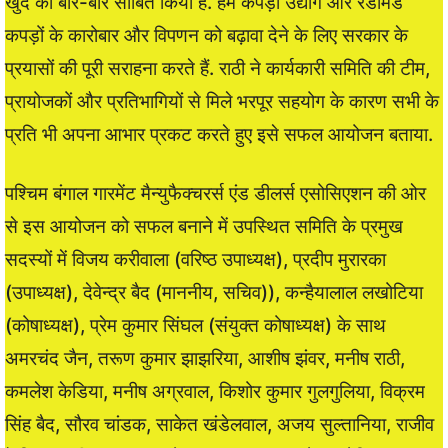
खुद को बार-बार साबित किया है. हम कपड़ा उद्योग और रेडीमेड
कपड़ों के कारोबार और विपणन को बढ़ावा देने के लिए सरकार के
प्रयासों की पूरी सराहना करते हैं. राठी ने कार्यकारी समिति की टीम,
प्रायोजकों और प्रतिभागियों से मिले भरपूर सहयोग के कारण सभी के
प्रति भी अपना आभार प्रकट करते हुए इसे सफल आयोजन बताया.
पश्चिम बंगाल गारमेंट मैन्युफैक्चरर्स एंड डीलर्स एसोसिएशन की ओर
से इस आयोजन को सफल बनाने में उपस्थित समिति के प्रमुख
सदस्यों में विजय करीवाला (वरिष्ठ उपाध्यक्ष), प्रदीप मुरारका
(उपाध्यक्ष), देवेन्द्र बैद (माननीय, सचिव)), कन्हैयालाल लखोटिया
(कोषाध्यक्ष), प्रेम कुमार सिंघल (संयुक्त कोषाध्यक्ष) के साथ
अमरचंद जैन, तरूण कुमार झाझरिया, आशीष झंवर, मनीष राठी,
कमलेश केडिया, मनीष अग्रवाल, किशोर कुमार गुलगुलिया, विक्रम
सिंह बैद, सौरव चांडक, साकेत खंडेलवाल, अजय सुल्तानिया, राजीव