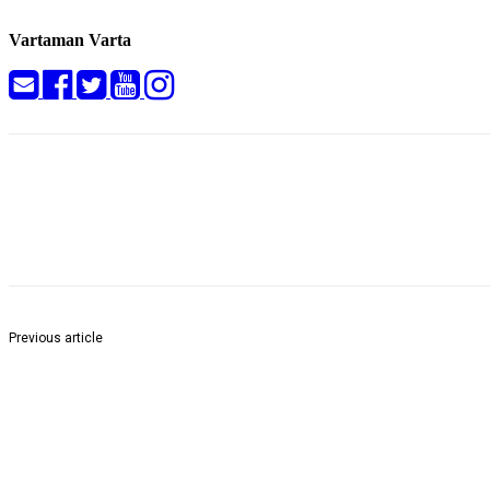
Vartaman Varta
Share
Previous article
इंग्रजी माध्यमाच्या नामांकित शाळेमध्ये इयत्ता १ ली करीता अर्ज आमंत्रित