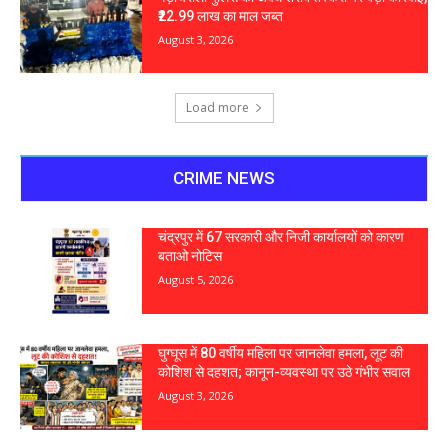
₹22.99 लाख का माल जब्त
August 3, 2026
Load more
CRIME NEWS
चंद्रपुर में 67 सरकारी और निजी कार्यालयों को कारण
बताओ नोटिस
August 5, 2026
घुग्घूस में 80 वर्षीय महिला पर जानलेवा हमला, लूट की
कोशिश से दहशत; कानून-व्यवस्था पर उठे गंभीर सवाल
August 3, 2026