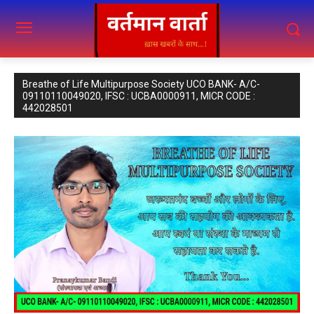
Breathe of Life Multipurpose Society UCO BANK- A/C-
09110110049020, IFSC : UCBA0000911, MICR CODE :
442028501