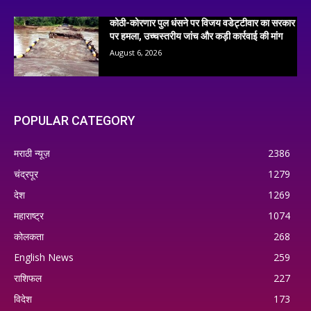
कोठी-कोरणार पुल धंसने पर विजय वडेट्टीवार का सरकार
पर हमला, उच्चस्तरीय जांच और कड़ी कार्रवाई की मांग
August 6, 2026
POPULAR CATEGORY
मराठी न्यूज़
2386
चंद्रपूर
1279
देश
1269
महाराष्ट्र
1074
कोलकता
268
English News
259
राशिफल
227
विदेश
173