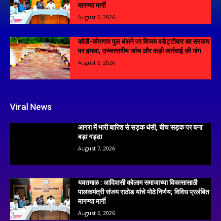
मागण्या मार्गी
August 6, 2026
कोठी-कोरणार पुल धंसने पर विजय वडेट्टीवार का सरकार
पर हमला, उच्चस्तरीय जांच और कड़ी कार्रवाई की मांग
August 6, 2026
Viral News
आगरा में भारी बारिश से सड़क धंसी, बीच सड़क पर बना
बड़ा गड्ढा
August 7, 2026
यवतमाळ : आदिवासी कोलाम समाजाच्या विकासासाठी
पालकमंत्री संजय राठोड यांचे मोठे निर्णय; विविध प्रलंबित
मागण्या मार्गी
August 6, 2026