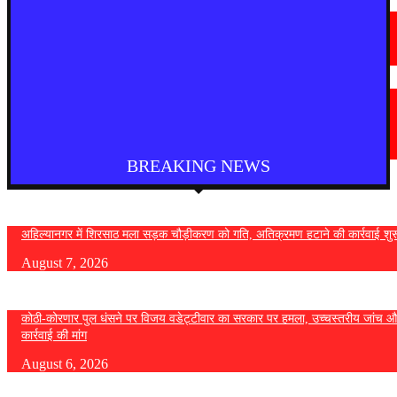
देश
आगरा में भारी बारिश से सड़क धंसी, बीच सड़क पर बना बड़ा गड्ढा
August 7, 2026
मराठी न्यूज़
यवतमाळ : आदिवासी कोलाम समाजाच्या विकासासाठी पालकमंत्री संजय राठोड यांचे मोठे
निर्णय; विविध प्रलंबित मागण्या मार्गी
August 6, 2026
BREAKING NEWS
अहिल्यानगर में शिरसाठ मला सड़क चौड़ीकरण को गति, अतिक्रमण हटाने की कार्रवाई शुर
August 7, 2026
कोठी-कोरणार पुल धंसने पर विजय वडेट्टीवार का सरकार पर हमला, उच्चस्तरीय जांच औ
कार्रवाई की मांग
August 6, 2026