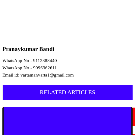
Pranaykumar Bandi
WhatsApp No - 9112388440
WhatsApp No - 9096362611
Email id: vartamanvarta1@gmail.com
RELATED ARTICLES
मराठी न्यूज़
चामोर्शीत प्रतिबंधित सुगंधित तंबाखूची अवैध वाहतूक; ₹७.६७ लाखांचा मुद्देमाल जप्त
August 7, 2026