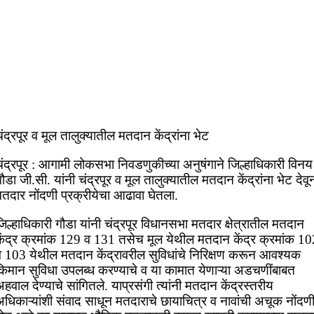
ंद्रपूर व मूल तालुक्यातील मतदान केंद्रांना भेट
चंद्रपूर : आगामी लोकसभा निवडणुकीच्या अनुषंगाने जिल्हाधिकारी विनय
ौडा जी.सी. यांनी चंद्रपूर व मूल तालुक्यातील मतदान केंद्रांना भेट देवू
मतदार नोंदणी प्रक्रीयेचा आढावा घेतला.
िल्हाधिकारी गौडा यांनी चंद्रपूर विधानसभा मतदार क्षेत्रातील मतदान
केंद्र क्रमांक 129 व 131 तसेच मूल येथील मतदान केंद्र क्रमांक 10
व 103 येथील मतदान केंद्रावरील सुविधांचे निरिक्षण करून आवश्यक
किमान सुविधा उपलब्ध करण्याचे व या कामात येणाऱ्या अडचणींबाबत
हवाल देण्याचे सांगितले. याप्रसंगी त्यांनी मतदान केंद्रस्तरीय
अधिकाऱ्यांशी संवाद साधून मतदाराचे छायाचित्र व नावांची अचूक नोंदण