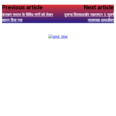
Previous article
Next article
ब्राम्हण समाज के विविध मांगों को लेकर
दुसऱ्या दिवसाअखेर महाराष्ट्र 5 सुवर्ण
ज्ञापन दिया गया
पदकासह आघाडीवर