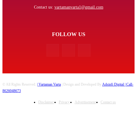
Contact us:
vartamanvarta1@gmail.com
FOLLOW US
© All Rights Reserved.
| Vartaman Varta
| Design and Developed By
Adsinfi Digital
| Call-
8626048673
Disclaimer
Privacy
Advertisement
Contact us