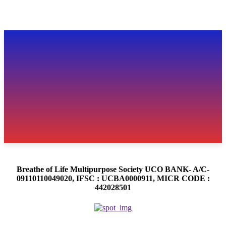
Breathe of Life Multipurpose Society UCO BANK- A/C-
09110110049020, IFSC : UCBA0000911, MICR CODE :
442028501