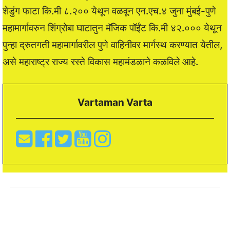
शेडुंग फाटा कि.मी ८.२०० येथून वळवून एन.एच.४ जुना मुंबई-पुणे
महामार्गावरुन शिंग्रोबा घाटातुन मॅजिक पॉईंट कि.मी ४२.००० येथून
पुन्हा द्रुतगती महामार्गावरील पुणे वाहिनीवर मार्गस्थ करण्यात येतील,
असे महाराष्ट्र राज्य रस्ते विकास महामंडळाने कळविले आहे.
Vartaman Varta