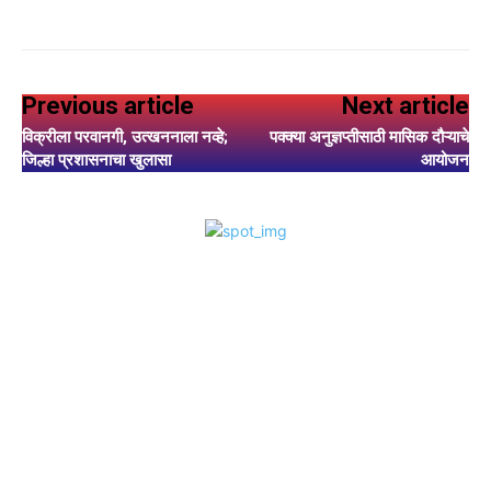
Previous article
Next article
विक्रीला परवानगी, उत्खननाला नव्हे;
पक्क्या अनुज्ञप्तीसाठी मासिक दौऱ्याचे
जिल्हा प्रशासनाचा खुलासा
आयोजन