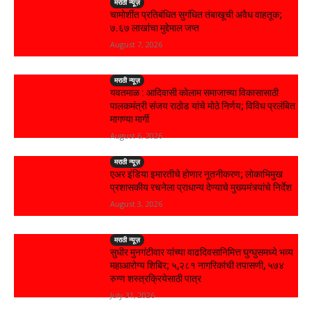
मराठी न्यूज़
चामोर्शीत प्रतिबंधित सुगंधित तंबाखूची अवैध वाहतूक;
₹७.६७ लाखांचा मुद्देमाल जप्त
August 7, 2026
मराठी न्यूज़
यवतमाळ : आदिवासी कोलाम समाजाच्या विकासासाठी
पालकमंत्री संजय राठोड यांचे मोठे निर्णय; विविध प्रलंबित
मागण्या मार्गी
August 6, 2026
मराठी न्यूज़
एअर इंडिया इमारतीचे होणार नूतनीकरण; लोकाभिमुख
प्रशासकीय रचनेला प्राधान्य देण्याचे मुख्यमंत्र्यांचे निर्देश
August 3, 2026
मराठी न्यूज़
सुधीर मुनगंटीवार यांच्या वाढदिवसानिमित्त घुग्घुसमध्ये भव्य
महाआरोग्य शिबिर; ५,२८१ नागरिकांची तपासणी, ५७४
रुग्ण शस्त्रक्रियेसाठी पात्र
July 31, 2026