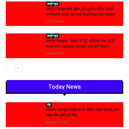
मराठी न्यूज़
चंद्रपूर जिल्ह्यासाठी 28 व 29 जुलैला ऑरेंज अलर्ट;
नागरिकांनी सतर्क राहण्याचे जिल्हाधिकाऱ्यांचे आवाहन
July 27, 2026
मराठी न्यूज़
चंद्रपुर जिल्ह्यात ‘जिवंत 7/12’ मोहिमेला यश; 207
शेतकऱ्यांना अद्ययावत सातबारा उताऱ्यांचे वितरण
July 26, 2026
Today News
देश
जालंधर-मकसूदन बाईपास पर भीषण सड़क हादसा, कार
सवार तीन लोगों की मौत
August 8, 2026