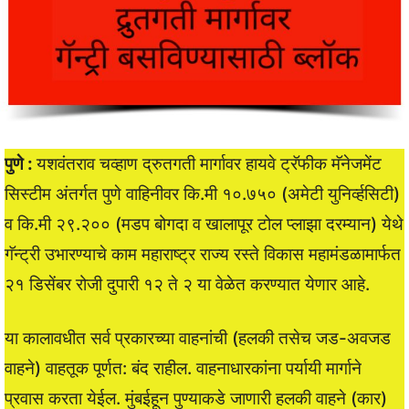
पुणे :
यशवंतराव चव्हाण द्रुतगती मार्गावर हायवे ट्रॅफीक मॅनेजमेंट
सिस्टीम अंतर्गत पुणे वाहिनीवर कि.मी १०.७५० (अमेटी युनिर्व्हसिटी)
व कि.मी २९.२०० (मडप बोगदा व खालापूर टोल प्लाझा दरम्यान) येथे
गॅन्ट्री उभारण्याचे काम महाराष्ट्र राज्य रस्ते विकास महामंडळामार्फत
२१ डिसेंबर रोजी दुपारी १२ ते २ या वेळेत करण्यात येणार आहे.
या कालावधीत सर्व प्रकारच्या वाहनांची (हलकी तसेच जड-अवजड
वाहने) वाहतूक पूर्णत: बंद राहील. वाहनाधारकांना पर्यायी मार्गाने
प्रवास करता येईल. मुंबईहून पुण्याकडे जाणारी हलकी वाहने (कार)