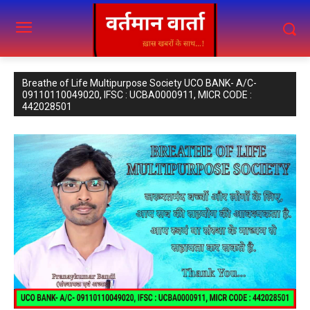
Breathe of Life Multipurpose Society UCO BANK- A/C-
09110110049020, IFSC : UCBA0000911, MICR CODE :
442028501