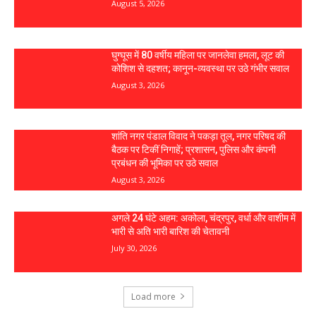
August 5, 2026
घुग्घूस में 80 वर्षीय महिला पर जानलेवा हमला, लूट की
कोशिश से दहशत; कानून-व्यवस्था पर उठे गंभीर सवाल
August 3, 2026
शांति नगर पंडाल विवाद ने पकड़ा तूल, नगर परिषद की
बैठक पर टिकीं निगाहें; प्रशासन, पुलिस और कंपनी
प्रबंधन की भूमिका पर उठे सवाल
August 3, 2026
अगले 24 घंटे अहम: अकोला, चंद्रपुर, वर्धा और वाशीम में
भारी से अति भारी बारिश की चेतावनी
July 30, 2026
Load more