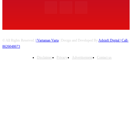
© All Rights Reserved.
| Vartaman Varta
| Design and Developed By
Adsinfi Digital
| Call-
8626048673
Disclaimer
Privacy
Advertisement
Contact us