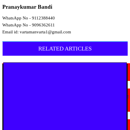
Pranaykumar Bandi
WhatsApp No - 9112388440
WhatsApp No - 9096362611
Email id: vartamanvarta1@gmail.com
RELATED ARTICLES
चंद्रपूर
चंद्रपुर में 67 सरकारी और निजी कार्यालयों को कारण बताओ नोटिस
August 5, 2026
चंद्रपूर
घुग्घूस में 80 वर्षीय महिला पर जानलेवा हमला, लूट की कोशिश से दहशत; कानून-व्यवस्था
पर उठे गंभीर सवाल
August 3, 2026
चंद्रपूर
शांति नगर पंडाल विवाद ने पकड़ा तूल, नगर परिषद की बैठक पर टिकीं निगाहें; प्रशासन,