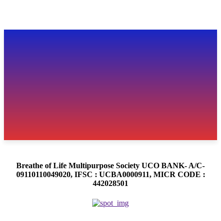
Breathe of Life Multipurpose Society UCO BANK- A/C-
09110110049020, IFSC : UCBA0000911, MICR CODE :
442028501