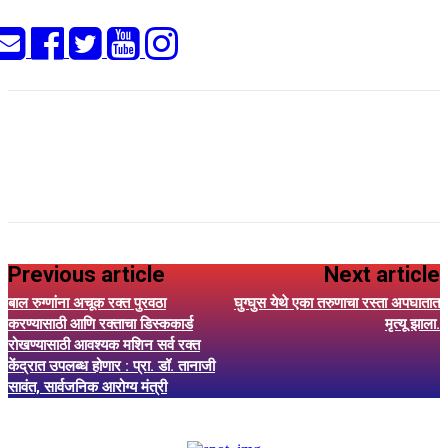
Previous article
Next article
बाल रुग्णांना अचूक रक्त पुरवठा
घुग्घुस येथे एका तरुणाचा रस्ता अपघातात
करण्यासाठी आणि रक्ताचा डिस्ककार्ड
मृत्यू झाला.
रोखण्यासाठी आवश्यक मशिन सर्व रक्त
केंद्रात उपलब्ध होणार : प्रा. डॉ. तानाजी
सावंत, सार्वजनिक आरोग्य मंत्री