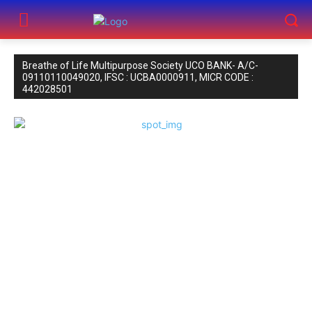
Breathe of Life Multipurpose Society UCO BANK- A/C-
09110110049020, IFSC : UCBA0000911, MICR CODE :
442028501