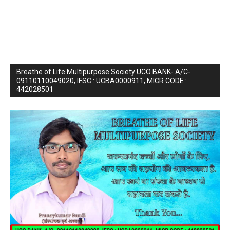
Breathe of Life Multipurpose Society UCO BANK- A/C-
09110110049020, IFSC : UCBA0000911, MICR CODE :
442028501