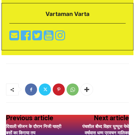
Vartaman Varta
Previous article
Next article
दिवाली सीजन के दौरान निजी यात्री
पंचशील बौध्द विहार घुग्घुस येथे
बसों का किराया तय
वर्षावास धम्म प्रवचन मालिका