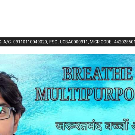
NK- A/C- 09110110049020, IFSC : UCBA0000911, MICR CODE : 44202850