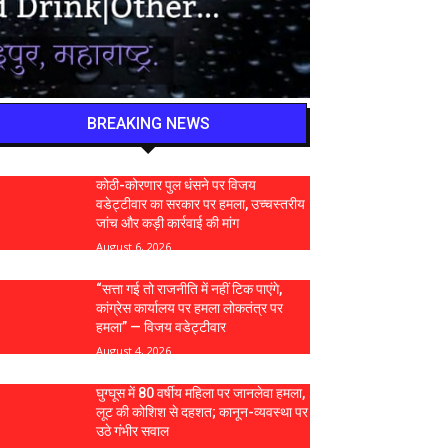
BREAKING NEWS
कोठी-कोरणार पुल धंसने पर विजय
वडेट्टीवार का सरकार पर हमला, उच्चस्तरीय
जांच और कड़ी कार्रवाई की मांग
August 6, 2026
“सत्ता गई तो राजनीति में नहीं टिक पाएंगे,
कांग्रेस कार्यालय पर हमला लोकतंत्र पर
हमला” — विजय वडेट्टीवार
August 4, 2026
घुग्घूस में 80 वर्षीय महिला पर जानलेवा हमला,
लूट की कोशिश से दहशत; कानून-व्यवस्था पर
उठे गंभीर सवाल