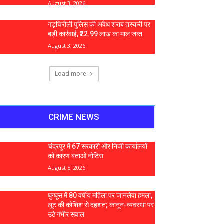
August 3, 2026
गड़चिरौली पुलिस की अवैध शराब तस्करी पर
बड़ी कार्रवाई, ₹22.99 लाख का माल जब्त
August 3, 2026
Load more
CRIME NEWS
चंद्रपुर में 67 सरकारी और निजी कार्यालयों
को कारण बताओ नोटिस
August 5, 2026
घुग्घूस में 80 वर्षीय महिला पर जानलेवा हमला,
लूट की कोशिश से दहशत; कानून-व्यवस्था पर
उठे गंभीर सवाल