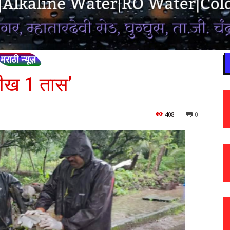
मराठी न्यूज़
ारीख 1 तास’
408
0