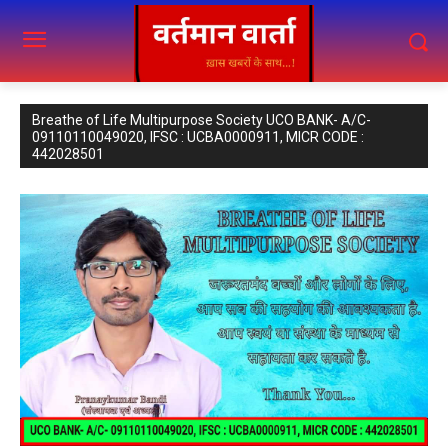
Breathe of Life Multipurpose Society UCO BANK- A/C-
09110110049020, IFSC : UCBA0000911, MICR CODE :
442028501