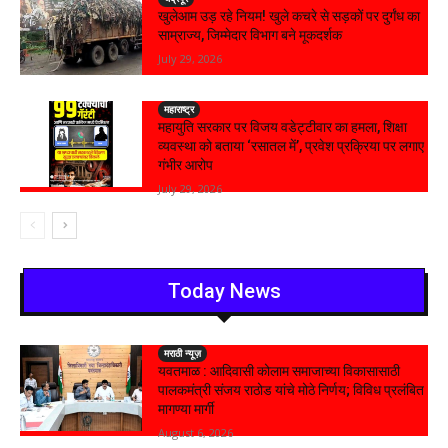
खुलेआम उड़ रहे नियम! खुले कचरे से सड़कों पर दुर्गंध का
साम्राज्य, जिम्मेदार विभाग बने मूकदर्शक
July 29, 2026
महाराष्ट्र
महायुति सरकार पर विजय वडेट्टीवार का हमला, शिक्षा
व्यवस्था को बताया ‘रसातल में’, प्रवेश प्रक्रिया पर लगाए
गंभीर आरोप
July 29, 2026
Today News
मराठी न्यूज़
यवतमाळ : आदिवासी कोलाम समाजाच्या विकासासाठी
पालकमंत्री संजय राठोड यांचे मोठे निर्णय; विविध प्रलंबित
मागण्या मार्गी
August 6, 2026