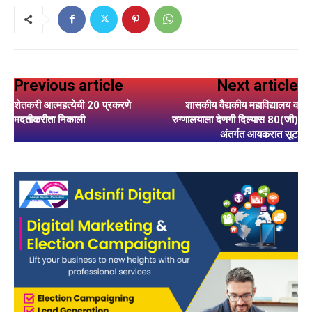
Previous article
Next article
शेतकरी आत्महत्येची 20 प्रकरणे
शासकीय वैद्यकीय महाविद्यालय व
मदतीकरीता निकाली
रुग्णालयाला देणगी दिल्यास 80(जी)
अंतर्गत आयकरात सूट