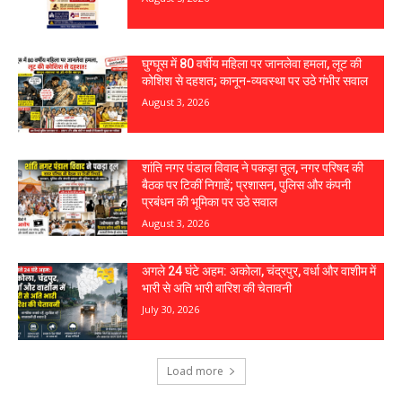
घुग्घूस में 80 वर्षीय महिला पर जानलेवा हमला, लूट की
कोशिश से दहशत; कानून-व्यवस्था पर उठे गंभीर सवाल
August 3, 2026
शांति नगर पंडाल विवाद ने पकड़ा तूल, नगर परिषद की
बैठक पर टिकीं निगाहें; प्रशासन, पुलिस और कंपनी
प्रबंधन की भूमिका पर उठे सवाल
August 3, 2026
अगले 24 घंटे अहम: अकोला, चंद्रपुर, वर्धा और वाशीम में
भारी से अति भारी बारिश की चेतावनी
July 30, 2026
Load more