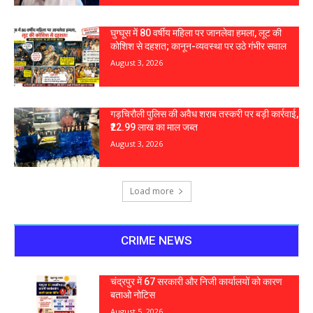
घुग्घूस में 80 वर्षीय महिला पर जानलेवा हमला, लूट की
कोशिश से दहशत; कानून-व्यवस्था पर उठे गंभीर सवाल
August 3, 2026
गड़चिरौली पुलिस की अवैध शराब तस्करी पर बड़ी कार्रवाई,
₹22.99 लाख का माल जब्त
August 3, 2026
Load more
CRIME NEWS
चंद्रपुर में 67 सरकारी और निजी कार्यालयों को कारण
बताओ नोटिस
August 5, 2026