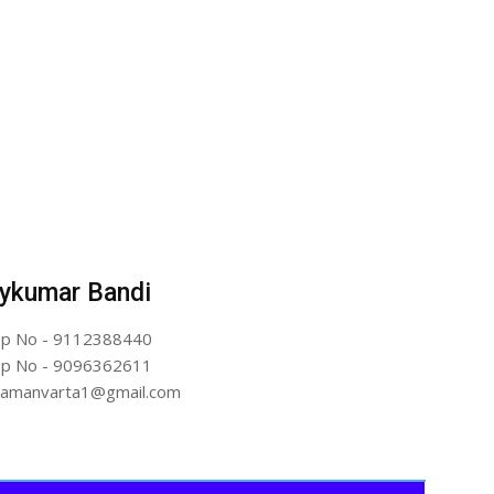
ykumar Bandi
p No - 9112388440
p No - 9096362611
artamanvarta1@gmail.com