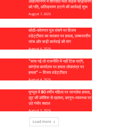
अहिल्यानगर में शिरसाठ मला सड़क चौड़ीकरण
को गति, अतिक्रमण हटाने की कार्रवाई शुरू
August 7, 2026
कोठी-कोरणार पुल धंसने पर विजय
वडेट्टीवार का सरकार पर हमला, उच्चस्तरीय
जांच और कड़ी कार्रवाई की मांग
August 6, 2026
“सत्ता गई तो राजनीति में नहीं टिक पाएंगे,
कांग्रेस कार्यालय पर हमला लोकतंत्र पर
हमला” — विजय वडेट्टीवार
August 4, 2026
घुग्घूस में 80 वर्षीय महिला पर जानलेवा हमला,
लूट की कोशिश से दहशत; कानून-व्यवस्था पर
उठे गंभीर सवाल
August 3, 2026
Load more