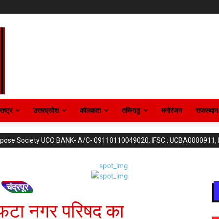
ाष्ट्र
उत्तरप्रदेश
कोलकता
तमिनाडु
मनोरंजन
राजस्थान
purpose Society UCO BANK- A/C- 09110110049020, IFSC : UCBA0000911,
चंद्रपूर
 फटा नगर परिषद का