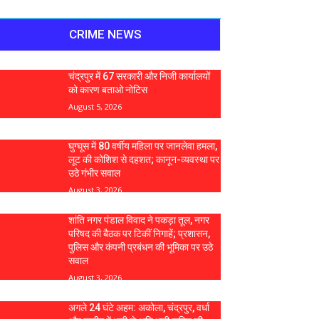
CRIME NEWS
चंद्रपुर में 67 सरकारी और निजी कार्यालयों
को कारण बताओ नोटिस
August 5, 2026
घुग्घूस में 80 वर्षीय महिला पर जानलेवा हमला,
लूट की कोशिश से दहशत; कानून-व्यवस्था पर
उठे गंभीर सवाल
August 3, 2026
शांति नगर पंडाल विवाद ने पकड़ा तूल, नगर
परिषद की बैठक पर टिकीं निगाहें; प्रशासन,
पुलिस और कंपनी प्रबंधन की भूमिका पर उठे
सवाल
August 3, 2026
अगले 24 घंटे अहम: अकोला, चंद्रपुर, वर्धा