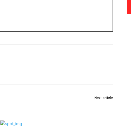
Next article
घुग्घुस यते नगरपरिषदेची पाईपलाईन फुटला